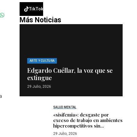
TikTok
10.9k
Likes
Más Noticias
ARTE Y CULTURA
Edgardo Cuéllar, la voz que se
extingue
29 Julio, 2026
a
SALUD MENTAL
«sisifemia»: desgaste por
exceso de trabajo en ambientes
hipercompetitivos sin
recompensa
29 Julio, 2026