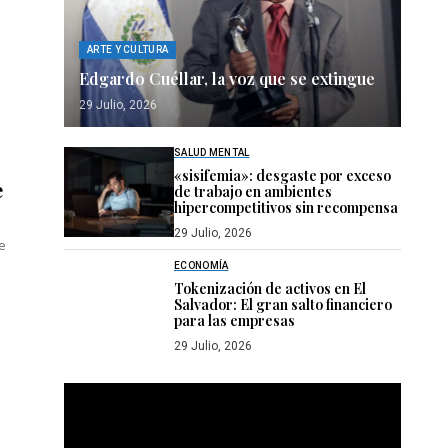
ARTE Y CULTURA
Edgardo Cuéllar, la voz que se extingue
29 Julio, 2026
SALUD MENTAL
«sisifemia»: desgaste por exceso
e
de trabajo en ambientes
hipercompetitivos sin recompensa
29 Julio, 2026
se
ECONOMÍA
Tokenización de activos en El
Salvador: El gran salto financiero
para las empresas
29 Julio, 2026
Reproductor
de
vídeo