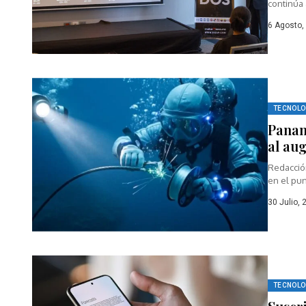
continúa
desarroll
6 Agosto,
TECNOLO
Panam
al au
Redacción
en el pun
30 Julio, 
TECNOLO