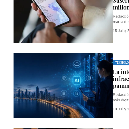
Suscr
millon
Redacció
marca de 
15 Julio, 
TECNOLO
La int
infra
pana
Redacció
más digit
13 Julio, 