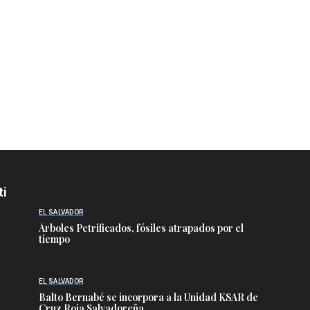
ti
EL SALVADOR
Árboles Petrificados, fósiles atrapados por el
tiempo
EL SALVADOR
Balto Bernabé se incorpora a la Unidad KSAR de
Cruz Roja Salvadoreña