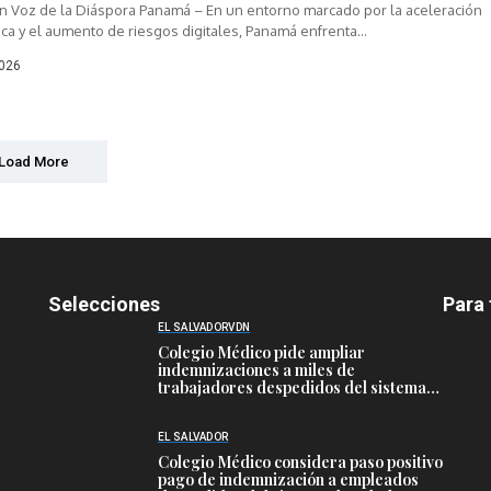
n Voz de la Diáspora Panamá – En un entorno marcado por la aceleración
ca y el aumento de riesgos digitales, Panamá enfrenta...
2026
Load More
Selecciones
Para 
EL SALVADOR
VDN
Colegio Médico pide ampliar
indemnizaciones a miles de
trabajadores despedidos del sistema
público de salud
EL SALVADOR
Colegio Médico considera paso positivo
pago de indemnización a empleados