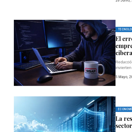
26 Junio,
TECNOLO
El err
empre
ciber
Redacció
invierte
5 Mayo, 2
ECONOMÍ
La res
secto