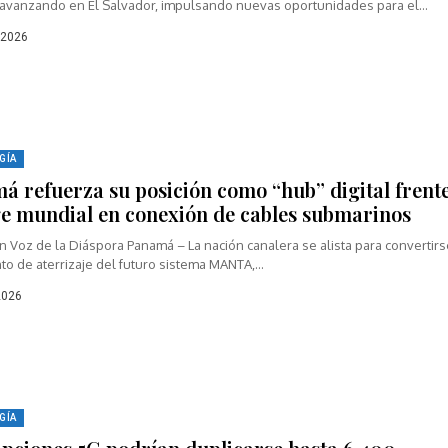
 avanzando en El Salvador, impulsando nuevas oportunidades para el
o económico y...
 2026
GÍA
á refuerza su posición como “hub” digital frent
ge mundial en conexión de cables submarinos
 Voz de la Diáspora Panamá – La nación canalera se alista para convertir
to de aterrizaje del futuro sistema MANTA,...
2026
GÍA