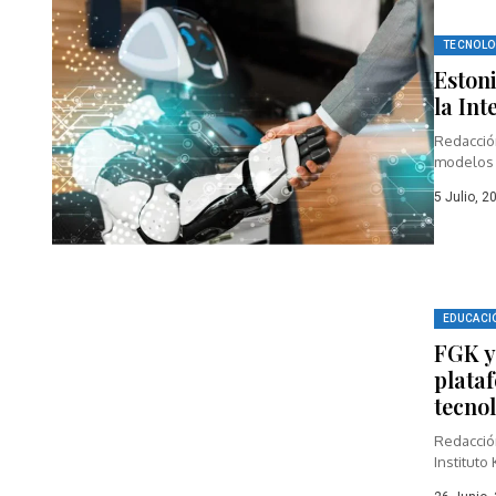
TECNOLO
Estoni
la Int
Redacció
modelos c
Estonia...
5 Julio, 2
EDUCACI
FGK y
plata
tecno
Redacción
Instituto 