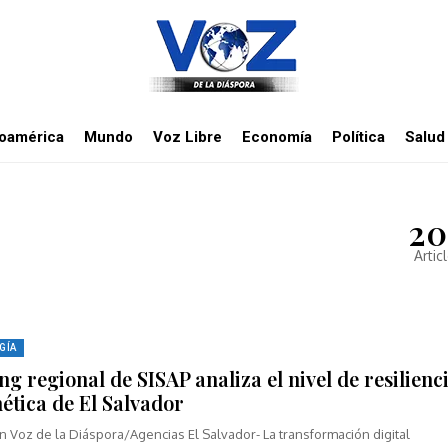
noamérica
Mundo
Voz Libre
Economía
Política
Salud
20
Artic
GÍA
g regional de SISAP analiza el nivel de resilienc
ética de El Salvador
 Voz de la Diáspora/Agencias El Salvador- La transformación digital