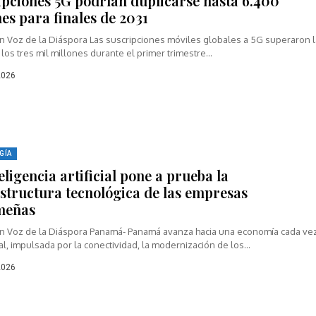
ipciones 5G podrían duplicarse hasta 6.400
es para finales de 2031
n Voz de la Diáspora Las suscripciones móviles globales a 5G superaron l
los tres mil millones durante el primer trimestre...
2026
GÍA
eligencia artificial pone a prueba la
estructura tecnológica de las empresas
meñas
n Voz de la Diáspora Panamá- Panamá avanza hacia una economía cada ve
al, impulsada por la conectividad, la modernización de los...
2026