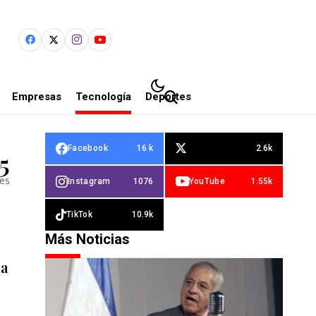
Empresas
Tecnología
Deportes
Facebook
16 k
2.6k
5
les
Instagram
1076
YouTube
1.55k
TikTok
10.9k
Más Noticias
ia