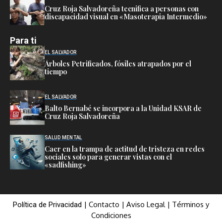
Cruz Roja Salvadoreña tecnifica a personas con
discapacidad visual en «Masoterapia Intermedio»
Para ti
EL SALVADOR
Árboles Petrificados, fósiles atrapados por el
tiempo
EL SALVADOR
Balto Bernabé se incorpora a la Unidad KSAR de
Cruz Roja Salvadoreña
SALUD MENTAL
Caer en la trampa de actitud de tristeza en redes
sociales solo para generar vistas con el
«sadfishing»
|
Contacto
|
Aviso Legal
|
Términos y
Política de Privacidad
Condiciones