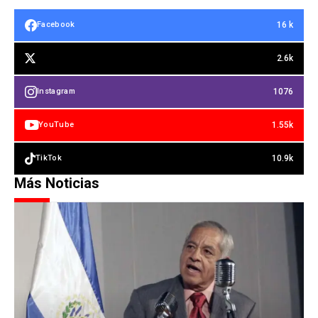
16 k
Facebook
2.6k
1076
Instagram
1.55k
YouTube
10.9k
TikTok
Más Noticias