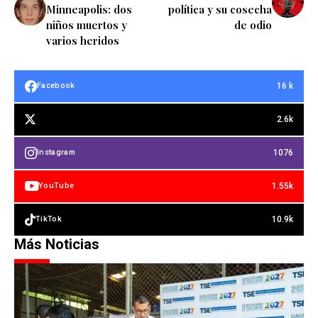
Minneapolis: dos
política y su cosecha
niños muertos y
de odio
varios heridos
16 k
Facebook
2.6k
1076
Instagram
1.55k
YouTube
10.9k
TikTok
Más Noticias