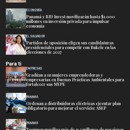
ECONOMÍA
Panamá y BID Invest movilizarán hasta $1.000
millones en inversión privada para impulsar
economía
EL SALVADOR
Partidos de oposición eligen sus candidaturas
presidenciales para competir con Bukele en las
elecciones de 2027
Para ti
EMPRESAS
Gradúan a 111 mujeres emprendedoras y
empresarias en Buenas Prácticas Ambientales para
fortalecer sus MYPE
PANAMÁ
Ordenan a distribuidoras eléctricas ejecutar plan
obligatorio para mejorar el servicio: ASEP
PANAMÁ
Tocumen moviliza más de 11.5 millones de pasajeros