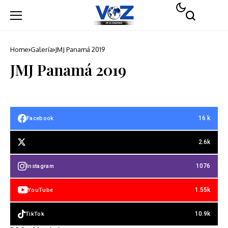
Home
Galería
JMJ Panamá 2019
JMJ Panamá 2019
16 k
Facebook
2.6k
1076
Instagram
1.55k
YouTube
10.9k
TikTok