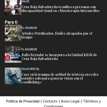
SALUD
Cruz Roja Salvadoreña tecnifica a personas con
discapacidad visual en «Masoterapia Intermedio»
Para ti
EL SALVADOR
Árboles Petrificados, fósiles atrapados por el
tiempo
EL SALVADOR
Balto Bernabé se incorpora a la Unidad KSAR de
Cruz Roja Salvadoreña
SALUD MENTAL
Caer en la trampa de actitud de tristeza en redes
sociales solo para generar vistas con el
«sadfishing»
|
Contacto
|
Aviso Legal
|
Términos y
Política de Privacidad
Condiciones