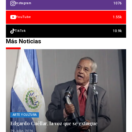
1076
Instagram
1.55k
YouTube
10.9k
TikTok
Más Noticias
ARTE Y CULTURA
Edgardo Cuéllar, la voz que se extingue
29 Julio, 2026