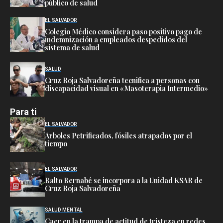
público de salud
EL SALVADOR
Colegio Médico considera paso positivo pago de
indemnización a empleados despedidos del
sistema de salud
SALUD
Cruz Roja Salvadoreña tecnifica a personas con
discapacidad visual en «Masoterapia Intermedio»
Para ti
EL SALVADOR
Árboles Petrificados, fósiles atrapados por el
tiempo
EL SALVADOR
Balto Bernabé se incorpora a la Unidad KSAR de
Cruz Roja Salvadoreña
SALUD MENTAL
Caer en la trampa de actitud de tristeza en redes