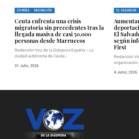
ESPAÑA
MIGRACIÓN
EL SALVADOR
Ceuta enfrenta una crisis
Aumentan 
migratoria sin precedentes tras la
deportaci
llegada masiva de casi 50,000
El Salvad
personas desde Marruecos
según in
First
Redacción Voz de la Diáspora España – La
ciudad autónoma de Ceuta...
Redacción Vo
organización 
31 Julio, 2026
4 Junio, 2026