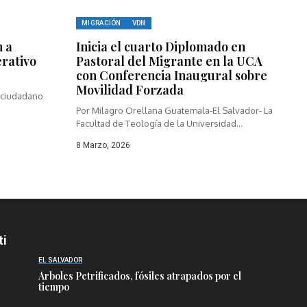
MIGRACIÓN
VDN
n a
Inicia el cuarto Diplomado en
rativo
Pastoral del Migrante en la UCA
con Conferencia Inaugural sobre
Movilidad Forzada
 ciudadano
Por Milagro Orellana Guatemala-El Salvador- La
Facultad de Teología de la Universidad...
8 Marzo, 2026
ti
EL SALVADOR
Árboles Petrificados, fósiles atrapados por el
tiempo