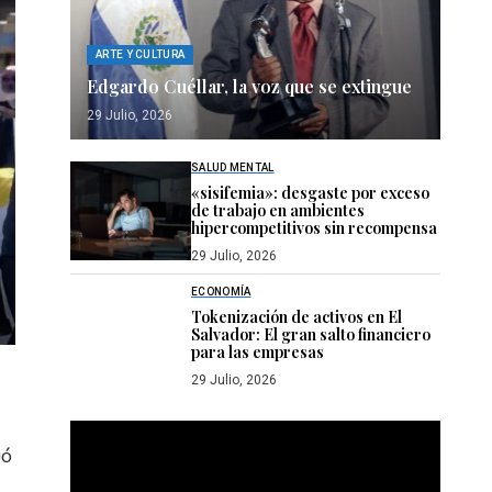
ARTE Y CULTURA
Edgardo Cuéllar, la voz que se extingue
29 Julio, 2026
SALUD MENTAL
«sisifemia»: desgaste por exceso
de trabajo en ambientes
hipercompetitivos sin recompensa
29 Julio, 2026
ECONOMÍA
Tokenización de activos en El
Salvador: El gran salto financiero
para las empresas
29 Julio, 2026
Reproductor
uó
de
vídeo