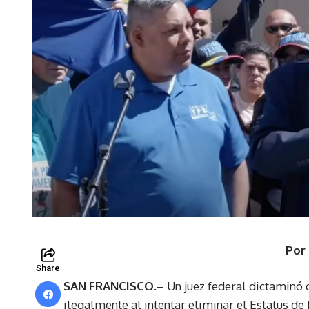
Por
Share
SAN FRANCISCO.
– Un juez federal dictaminó
ilegalmente al intentar eliminar el Estatus 