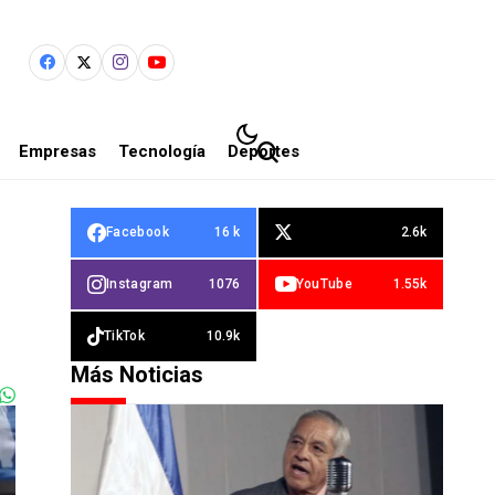
Empresas
Tecnología
Deportes
Facebook
16 k
2.6k
Instagram
1076
YouTube
1.55k
TikTok
10.9k
Más Noticias