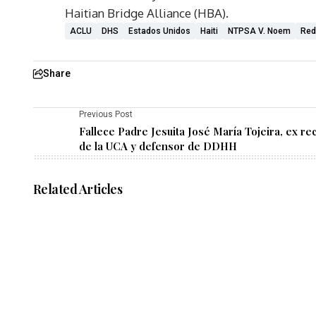
Haitian Bridge Alliance (HBA).
ACLU
DHS
Estados Unidos
Haiti
NTPSA V. Noem
Red
Share
Previous Post
Fallece Padre Jesuita José María Tojeira, ex re
de la UCA y defensor de DDHH
Related Articles