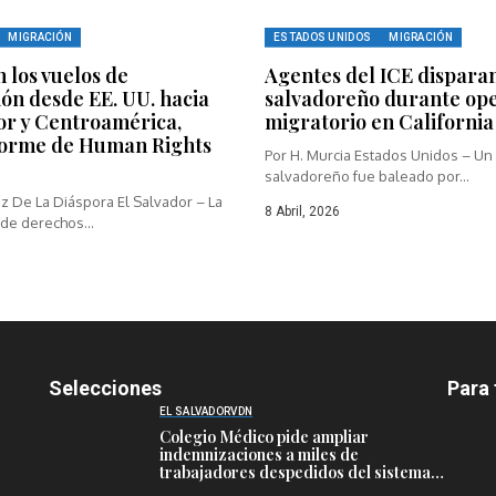
MIGRACIÓN
ESTADOS UNIDOS
MIGRACIÓN
los vuelos de
Agentes del ICE dispara
ón desde EE. UU. hacia
salvadoreño durante ope
or y Centroamérica,
migratorio en California
forme de Human Rights
Por H. Murcia Estados Unidos – Un
salvadoreño fue baleado por...
z De La Diáspora El Salvador – La
8 Abril, 2026
de derechos...
Selecciones
Para 
EL SALVADOR
VDN
Colegio Médico pide ampliar
indemnizaciones a miles de
trabajadores despedidos del sistema
público de salud