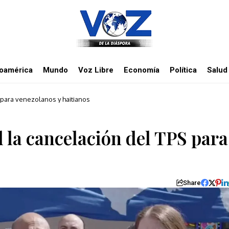
noamérica
Mundo
Voz Libre
Economía
Política
Salud
S para venezolanos y haitianos
l la cancelación del TPS para
Share