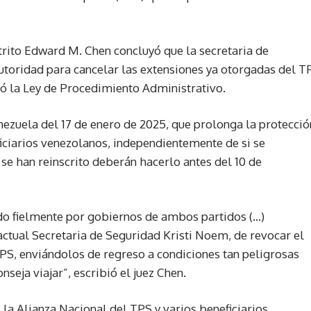
strito Edward M. Chen concluyó que la secretaria de
autoridad para cancelar las extensiones ya otorgadas del T
ló la Ley de Procedimiento Administrativo.
enezuela del 17 de enero de 2025, que prolonga la protecció
ficiarios venezolanos, independientemente de si se
 se han reinscrito deberán hacerlo antes del 10 de
do fielmente por gobiernos de ambos partidos (…)
actual Secretaria de Seguridad Kristi Noem, de revocar el
TPS, enviándolos de regreso a condiciones tan peligrosas
eja viajar”, escribió el juez Chen.
la Alianza Nacional del TPS y varios beneficiarios