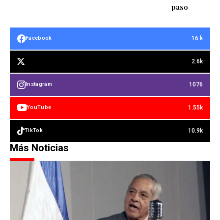
paso
16 k
Facebook
2.6k
1076
Instagram
1.55k
YouTube
10.9k
TikTok
Más Noticias