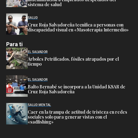
sistema de salud
SALUD
Cruz Roja Salvadoreña tecnifica a personas con
discapacidad visual en «Masoterapia Intermedio»
Para ti
EL SALVADOR
Árboles Petrificados, fósiles atrapados por el
tiempo
EL SALVADOR
Balto Bernabé se incorpora a la Unidad KSAR de
Cruz Roja Salvadoreña
SALUD MENTAL
Caer en la trampa de actitud de tristeza en redes
sociales solo para generar vistas con el
«sadfishing»