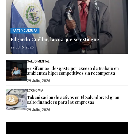
ARTE Y CULTURA
Edgardo Cuéllar, la voz que se extingue
29 Julio, 2026
SALUD MENTAL
«sisifemia»: desgaste por exceso de trabajo en
ambientes hipercompetitivos sin recompensa
29 Julio, 2026
ECONOMÍA
Tokenización de activos en El Salvador: El gran
salto financiero para las empresas
29 Julio, 2026
Reproductor
de