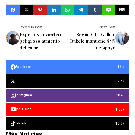
Previous Post
Next Post
Expertos advierten
Según CID Gallup,
peligroso aumento
Bukele mantiene 85%
del calor
de apoyo
16 k
Facebook
2.6k
1076
Instagram
1.55k
YouTube
10.9k
TikTok
Más Noticias