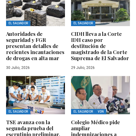
EL SALVADOR
EL SALVADOR
Autoridades de
CIDH lleva a la Corte
seguridad y FGR
IDH caso por
presentan detalles de
destitución de
recientes incautaciones
magistrado de la Corte
de drogas en alta mar
Suprema de El Salvador
30 Julio, 2026
29 Julio, 2026
EL SALVADOR
EL SALVADOR
VDN
TSE avanza con la
Colegio Médico pide
segunda prueba del
ampliar
escrutinio preliminar,
indemnizaciones a