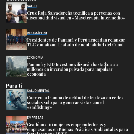
SALUD
Cruz Roja Salvadoreña tecnifica a personas con
discapacidad visual en «Masoterapia Intermedio»
PANAMÁ
PERÚ
Presidentes de Panamá y Perú acuerdan relanzar
TLC y analizan Tratado de neutralidad del Canal
ECONOMÍA
Panamá y BID Invest movilizarán hasta $1.000
millones en inversión privada para impulsar
economía
Para ti
SALUD MENTAL
Caer en la trampa de actitud de tristeza en redes
sociales solo para generar vistas con el
«sadfishing»
EMPRESAS
Gradúan a 111 mujeres emprendedoras y
empresarias en Buenas Prácticas Ambientales para