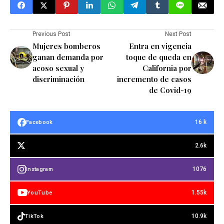
Previous Post
Next Post
Mujeres bomberos
Entra en vigencia
ganan demanda por
toque de queda en
acoso sexual y
California por
discriminación
incremento de casos
de Covid-19
16 k
Facebook
2.6k
1076
Instagram
1.55k
YouTube
10.9k
TikTok