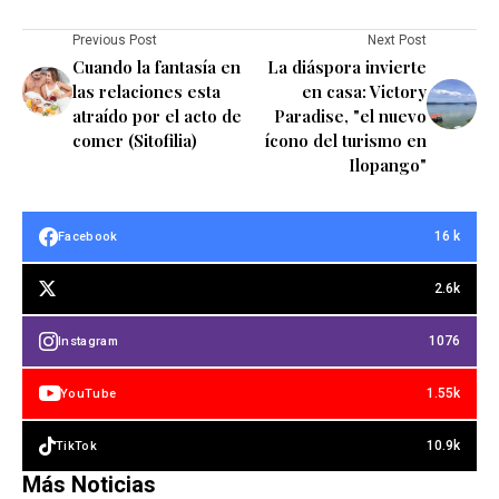
Previous Post
Next Post
Cuando la fantasía en
La diáspora invierte
las relaciones esta
en casa: Victory
atraído por el acto de
Paradise, "el nuevo
comer (Sitofilia)
ícono del turismo en
Ilopango"
16 k
Facebook
2.6k
1076
Instagram
1.55k
YouTube
10.9k
TikTok
Más Noticias