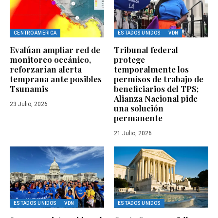
CENTRO AMÉRICA
ESTADOS UNIDOS
VDN
Evalúan ampliar red de
Tribunal federal
monitoreo oceánico,
protege
reforzarían alerta
temporalmente los
temprana ante posibles
permisos de trabajo de
Tsunamis
beneficiarios del TPS;
Alianza Nacional pide
23 Julio, 2026
una solución
permanente
21 Julio, 2026
ESTADOS UNIDOS
VDN
ESTADOS UNIDOS