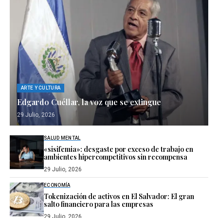
ARTE Y CULTURA
Edgardo Cuéllar, la voz que se extingue
29 Julio, 2026
SALUD MENTAL
«sisifemia»: desgaste por exceso de trabajo en
ambientes hipercompetitivos sin recompensa
29 Julio, 2026
ECONOMÍA
Tokenización de activos en El Salvador: El gran
salto financiero para las empresas
29 Julio, 2026