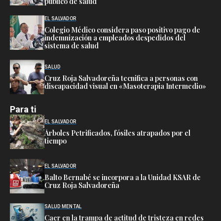
público de salud
EL SALVADOR
Colegio Médico considera paso positivo pago de
indemnización a empleados despedidos del
sistema de salud
SALUD
Cruz Roja Salvadoreña tecnifica a personas con
discapacidad visual en «Masoterapia Intermedio»
Para ti
EL SALVADOR
Árboles Petrificados, fósiles atrapados por el
tiempo
EL SALVADOR
Balto Bernabé se incorpora a la Unidad KSAR de
Cruz Roja Salvadoreña
SALUD MENTAL
Caer en la trampa de actitud de tristeza en redes