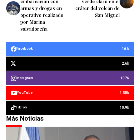
embarcación con
verde claro en el
armas y drogas en
cráter del volcán de
operativo realizado
San Miguel
por Marina
salvadoreña
16 k
Facebook
2.6k
1076
Instagram
1.55k
YouTube
10.9k
TikTok
Más Noticias