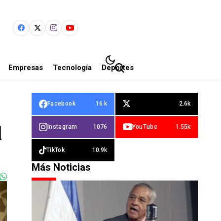
Empresas
Tecnología
Deportes
Facebook
16 k
2.6k
d
Instagram
1076
YouTube
1.55k
TikTok
10.9k
Más Noticias