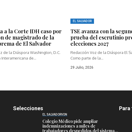
EL SALVADOR
a a la Corte IDH caso por
TSE avanza con la segun
ón de magistrado de la
prueba del escrutinio pr
prema de El Salvador
elecciones 2027
z de la Diáspora Washington, D.C.
Redacción Voz de la Diáspora El S
 Interamericana de...
Como parte de la...
29 Julio, 2026
Selecciones
Para 
EL SALVADOR
VDN
Colegio Médico pide ampliar
indemnizaciones a miles de
trabajadores despedidos del sistema