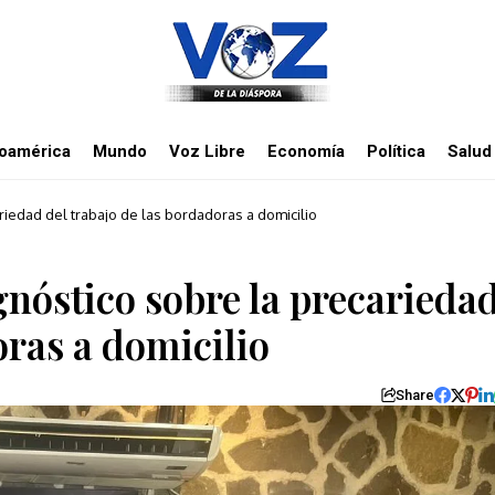
noamérica
Mundo
Voz Libre
Economía
Política
Salud
edad del trabajo de las bordadoras a domicilio
óstico sobre la precarieda
oras a domicilio
Share