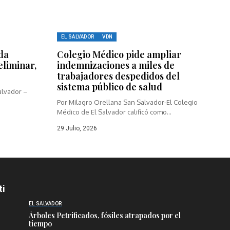
EL SALVADOR
VDN
da
Colegio Médico pide ampliar
eliminar,
indemnizaciones a miles de
trabajadores despedidos del
sistema público de salud
alvador –
Por Milagro Orellana San Salvador-El Colegio
Médico de El Salvador calificó como...
29 Julio, 2026
ti
EL SALVADOR
Árboles Petrificados, fósiles atrapados por el
tiempo