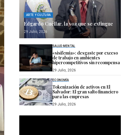
ARTE Y CULTURA
Edgardo Cuéllar, la voz que se extingue
29 Julio, 2026
SALUD MENTAL
«sisifemia»: desgaste por exceso
de trabajo en ambientes
hipercompetitivos sin recompensa
29 Julio, 2026
ECONOMÍA
Tokenización de activos en El
Salvador: El gran salto financiero
para las empresas
29 Julio, 2026
Reproductor
de
vídeo