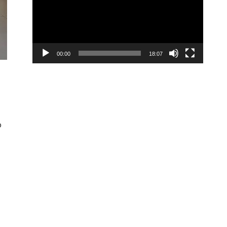
00:00
18:07
o