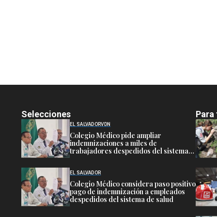
Selecciones
Para 
EL SALVADOR
VDN
Colegio Médico pide ampliar
indemnizaciones a miles de
trabajadores despedidos del sistema
público de salud
EL SALVADOR
Colegio Médico considera paso positivo
pago de indemnización a empleados
despedidos del sistema de salud