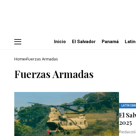
Inicio
El Salvador
Panamá
Lati
Home
Fuerzas Armadas
Fuerzas Armadas
LATINOA
El Sa
2025
Redacción