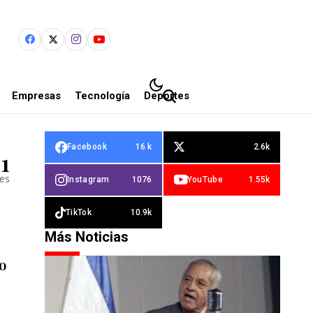
Empresas
Tecnología
Deportes
Facebook
16 k
2.6k
1
les
Instagram
1076
YouTube
1.55k
TikTok
10.9k
Más Noticias
o