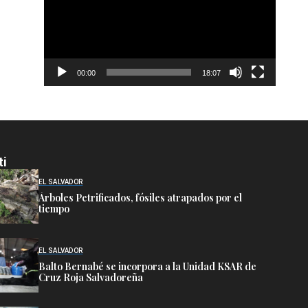
00:00
18:07
ti
EL SALVADOR
Árboles Petrificados, fósiles atrapados por el
tiempo
EL SALVADOR
Balto Bernabé se incorpora a la Unidad KSAR de
Cruz Roja Salvadoreña