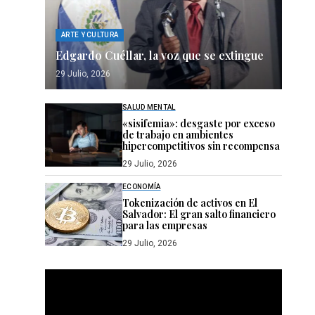
ARTE Y CULTURA
Edgardo Cuéllar, la voz que se extingue
29 Julio, 2026
SALUD MENTAL
«sisifemia»: desgaste por exceso
de trabajo en ambientes
hipercompetitivos sin recompensa
29 Julio, 2026
ECONOMÍA
Tokenización de activos en El
Salvador: El gran salto financiero
para las empresas
29 Julio, 2026
Reproductor
de
vídeo