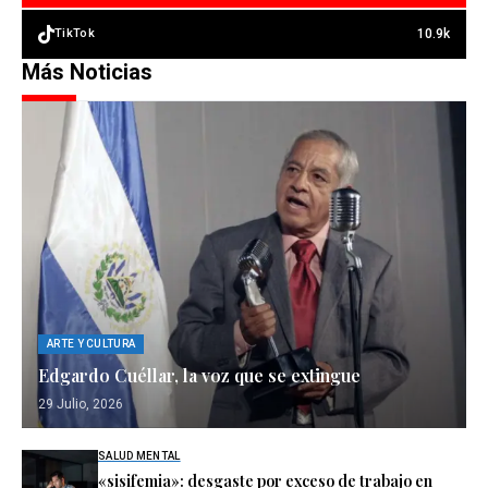
10.9k
TikTok
Más Noticias
ARTE Y CULTURA
Edgardo Cuéllar, la voz que se extingue
29 Julio, 2026
SALUD MENTAL
«sisifemia»: desgaste por exceso de trabajo en