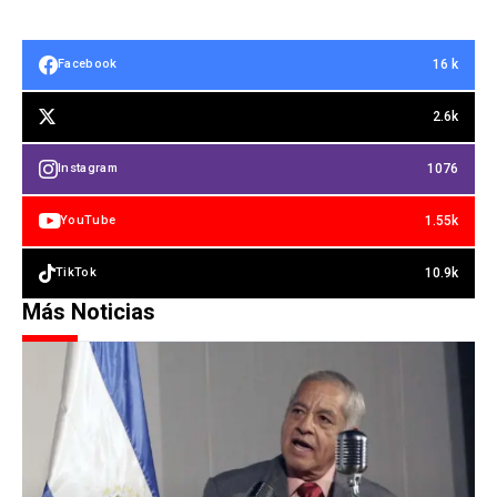
16 k
Facebook
2.6k
1076
Instagram
1.55k
YouTube
10.9k
TikTok
Más Noticias