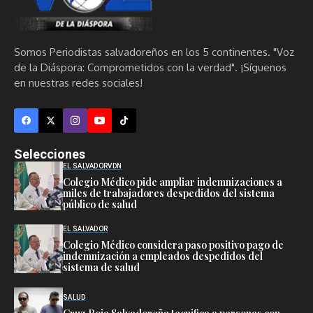
Somos Periodistas salvadoreños en los 5 continentes. "Voz
de la Diáspora: Comprometidos con la verdad". ¡Síguenos
en nuestras redes sociales!
Selecciones
EL SALVADOR
VDN
Colegio Médico pide ampliar indemnizaciones a
miles de trabajadores despedidos del sistema
público de salud
EL SALVADOR
Colegio Médico considera paso positivo pago de
indemnización a empleados despedidos del
sistema de salud
SALUD