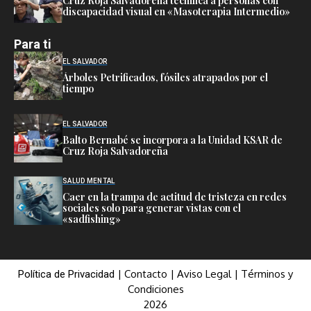
Cruz Roja Salvadoreña tecnifica a personas con
discapacidad visual en «Masoterapia Intermedio»
Para ti
EL SALVADOR
Árboles Petrificados, fósiles atrapados por el
tiempo
EL SALVADOR
Balto Bernabé se incorpora a la Unidad KSAR de
Cruz Roja Salvadoreña
SALUD MENTAL
Caer en la trampa de actitud de tristeza en redes
sociales solo para generar vistas con el
«sadfishing»
|
Contacto
|
Aviso Legal
|
Términos y
Política de Privacidad
Condiciones
2026