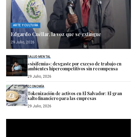
ARTE Y CULTURA
Edgardo Cuéllar, la voz que se extingue
29 Julio, 2026
SALUD MENTAL
«sisifemia»: desgaste por exceso de trabajo en
ambientes hipercompetitivos sin recompensa
29 Julio, 2026
ECONOMÍA
Tokenización de activos en El Salvador: El gran
salto financiero para las empresas
29 Julio, 2026
Reproductor
de
vídeo