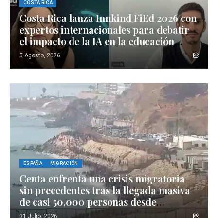
COSTA RICA
Costa Rica lanza Innkind FiEd 2026 con
expertos internacionales para debatir
el impacto de la IA en la educación
superior
5 Agosto, 2026
ESPAÑA
MIGRACIÓN
Ceuta enfrenta una crisis migratoria
sin precedentes tras la llegada masiva
de casi 50,000 personas desde
Marruecos
31 Julio, 2026