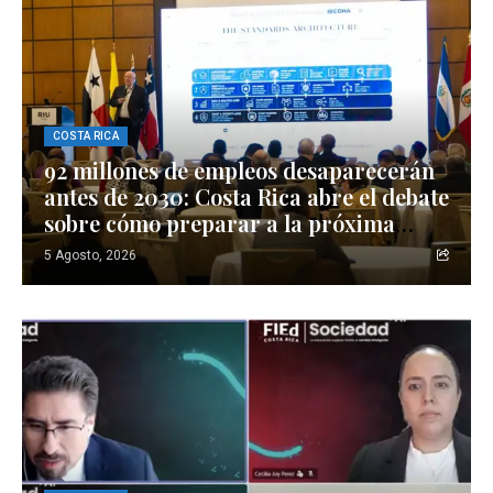
COSTA RICA
92 millones de empleos desaparecerán
antes de 2030: Costa Rica abre el debate
sobre cómo preparar a la próxima
generación de profesionales
5 Agosto, 2026