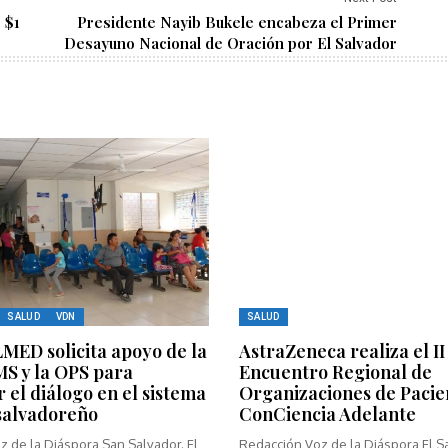
 $1
Presidente Nayib Bukele encabeza el Primer
Desayuno Nacional de Oración por El Salvador
SALUD
VDN
SALUD
ED solicita apoyo de la
AstraZeneca realiza el II
MS y la OPS para
Encuentro Regional de
r el diálogo en el sistema
Organizaciones de Pacie
salvadoreño
ConCiencia Adelante
 de la Diáspora San Salvador. El
Redacción Voz de la Diáspora El Sa