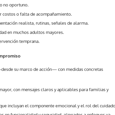
co no oportuno.
or costos o falta de acompañamiento.
entación realista, rutinas, señales de alarma.
dad en muchos adultos mayores.
tervención temprana.
ompromiso
 —desde su marco de acción— con medidas concretas
mayor, con mensajes claros y aplicables para familias y
ue incluyan el componente emocional y el rol del cuidado
 en funcionalidad y seguridad, alineados a enfoques ya