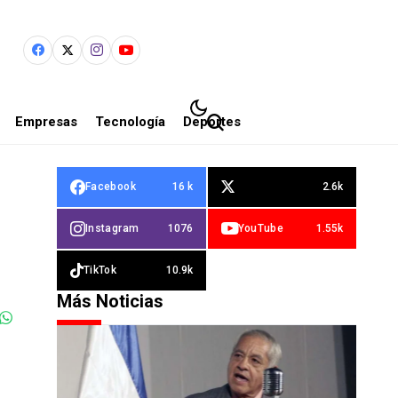
Empresas
Tecnología
Deportes
Facebook
16 k
2.6k
Instagram
1076
YouTube
1.55k
TikTok
10.9k
Más Noticias