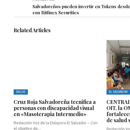
Salvadoreños pueden invertir en Tokens desde
con Bitfinex Securities
Related Articles
SALUD
EL SALVADOR
Cruz Roja Salvadoreña tecnifica a
CENTRALM
personas con discapacidad visual
OIT, la O
en «Masoterapia Intermedio»
fortalece
de salud 
Redacción Voz de la Diáspora El Salvador – Con
el objetivo de...
Redacción Voz