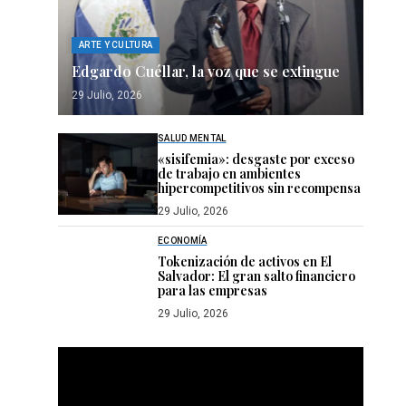
ARTE Y CULTURA
Edgardo Cuéllar, la voz que se extingue
29 Julio, 2026
SALUD MENTAL
«sisifemia»: desgaste por exceso
de trabajo en ambientes
hipercompetitivos sin recompensa
29 Julio, 2026
ECONOMÍA
Tokenización de activos en El
Salvador: El gran salto financiero
para las empresas
29 Julio, 2026
Reproductor
de
vídeo