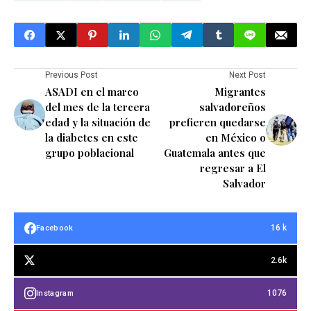
Previous Post
Next Post
ASADI en el marco
Migrantes
del mes de la tercera
salvadoreños
edad y la situación de
prefieren quedarse
la diabetes en este
en México o
grupo poblacional
Guatemala antes que
regresar a El
Salvador
16 k
Facebook
2.6k
1076
Instagram