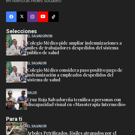
en nuestras redes sociales!
Selecciones
EL SALVADOR
VDN
Colegio Médico pide ampliar indemnizaciones a
miles de trabajadores despedidos del sistema
público de salud
EL SALVADOR
Colegio Médico considera paso positivo pago de
indemnización a empleados despedidos del
sistema de salud
SALUD
Cruz Roja Salvadoreña tecnifica a personas con
discapacidad visual en «Masoterapia Intermedio»
Para ti
EL SALVADOR
Árboles Petrificados, fósiles atrapados por el