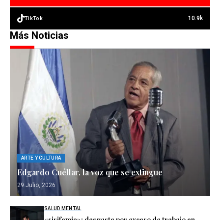
10.9k
TikTok
Más Noticias
ARTE Y CULTURA
Edgardo Cuéllar, la voz que se extingue
29 Julio, 2026
SALUD MENTAL
«sisifemia»: desgaste por exceso de trabajo en