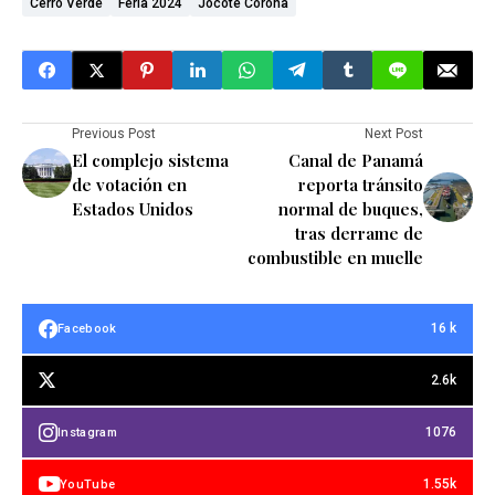
Cerro Verde
Feria 2024
Jocote Corona
Previous Post
Next Post
El complejo sistema
Canal de Panamá
de votación en
reporta tránsito
Estados Unidos
normal de buques,
tras derrame de
combustible en muelle
16 k
Facebook
2.6k
1076
Instagram
1.55k
YouTube