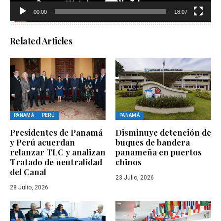
00:00
18:07
Related Articles
PANAMÁ
PERÚ
PANAMÁ
Presidentes de Panamá
Disminuye detención de
y Perú acuerdan
buques de bandera
relanzar TLC y analizan
panameña en puertos
Tratado de neutralidad
chinos
del Canal
23 Julio, 2026
28 Julio, 2026