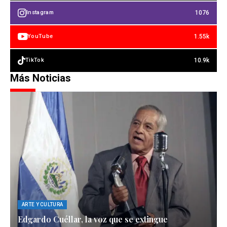
1076
Instagram
1.55k
YouTube
10.9k
TikTok
Más Noticias
ARTE Y CULTURA
Edgardo Cuéllar, la voz que se extingue