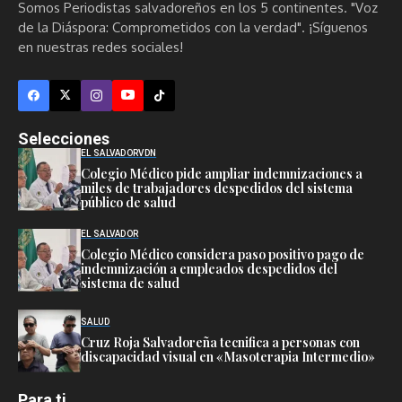
Somos Periodistas salvadoreños en los 5 continentes. "Voz
de la Diáspora: Comprometidos con la verdad". ¡Síguenos
en nuestras redes sociales!
Selecciones
EL SALVADOR
VDN
Colegio Médico pide ampliar indemnizaciones a
miles de trabajadores despedidos del sistema
público de salud
EL SALVADOR
Colegio Médico considera paso positivo pago de
indemnización a empleados despedidos del
sistema de salud
SALUD
Cruz Roja Salvadoreña tecnifica a personas con
discapacidad visual en «Masoterapia Intermedio»
Para ti