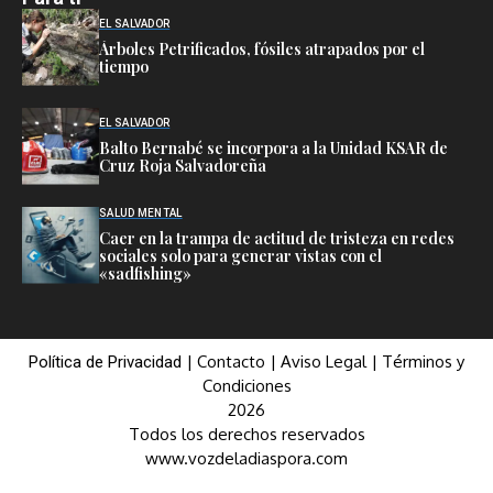
EL SALVADOR
Árboles Petrificados, fósiles atrapados por el
tiempo
EL SALVADOR
Balto Bernabé se incorpora a la Unidad KSAR de
Cruz Roja Salvadoreña
SALUD MENTAL
Caer en la trampa de actitud de tristeza en redes
sociales solo para generar vistas con el
«sadfishing»
|
Contacto
|
Aviso Legal
|
Términos y
Política de Privacidad
Condiciones
2026
Todos los derechos reservados
www.vozdeladiaspora.com