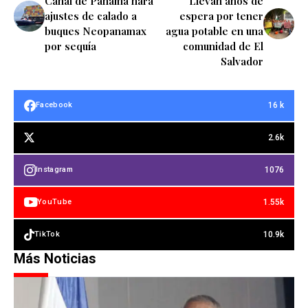
Canal de Panamá hará
Llevan años de
ajustes de calado a
espera por tener
buques Neopanamax
agua potable en una
por sequía
comunidad de El
Salvador
16 k
Facebook
2.6k
1076
Instagram
1.55k
YouTube
10.9k
TikTok
Más Noticias