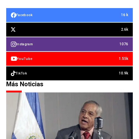
16 k
Facebook
2.6k
1076
Instagram
1.55k
YouTube
10.9k
TikTok
Más Noticias