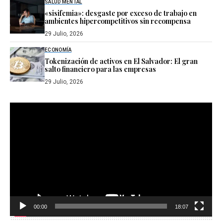
SALUD MENTAL
«sisifemia»: desgaste por exceso de trabajo en
ambientes hipercompetitivos sin recompensa
29 Julio, 2026
ECONOMÍA
Tokenización de activos en El Salvador: El gran
salto financiero para las empresas
29 Julio, 2026
Reproductor
de
vídeo
00:00
18:07