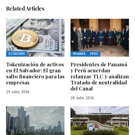
Related Articles
ECONOMÍA
PANAMÁ
PERÚ
Tokenización de activos
Presidentes de Panamá
en El Salvador: El gran
y Perú acuerdan
salto financiero para las
relanzar TLC y analizan
empresas
Tratado de neutralidad
del Canal
29 Julio, 2026
28 Julio, 2026