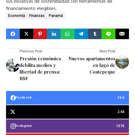
sus iniciativas de sostenibilidad con herramientas de
financiamiento elegibles.
Economía
Finanzas
Panamá
Previous Post
Next Post
Presión económica
Nuevos apartamentos
debilita medios y
en lago de
libertad de prensa:
Coatepeque
RSF
16 k
Facebook
2.6k
1076
Instagram