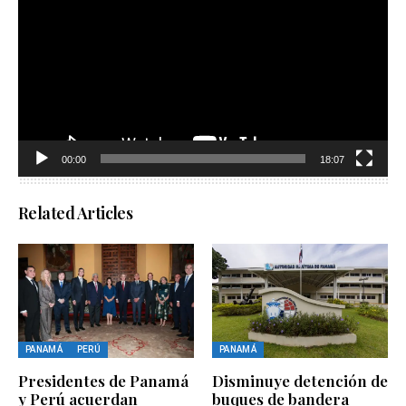
vídeo
00:00
18:07
Related Articles
PANAMÁ
PERÚ
PANAMÁ
Presidentes de Panamá
Disminuye detención de
y Perú acuerdan
buques de bandera