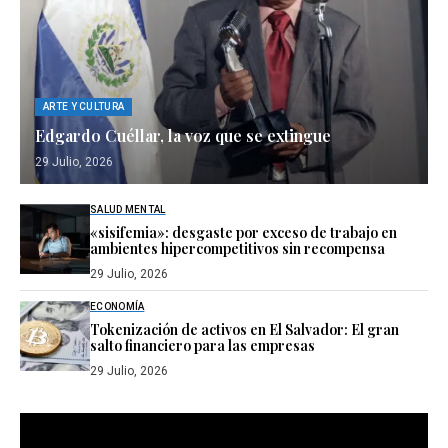
ARTE Y CULTURA
Edgardo Cuéllar, la voz que se extingue
29 Julio, 2026
SALUD MENTAL
«sisifemia»: desgaste por exceso de trabajo en
ambientes hipercompetitivos sin recompensa
29 Julio, 2026
ECONOMÍA
Tokenización de activos en El Salvador: El gran
salto financiero para las empresas
29 Julio, 2026
Reproductor
de