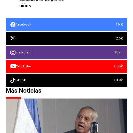
niños
16 k
Facebook
2.6k
1076
Instagram
1.55k
YouTube
10.9k
TikTok
Más Noticias