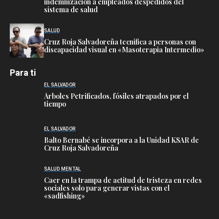
indemnización a empleados despedidos del
sistema de salud
SALUD
Cruz Roja Salvadoreña tecnifica a personas con
discapacidad visual en «Masoterapia Intermedio»
Para ti
EL SALVADOR
Árboles Petrificados, fósiles atrapados por el
tiempo
EL SALVADOR
Balto Bernabé se incorpora a la Unidad KSAR de
Cruz Roja Salvadoreña
SALUD MENTAL
Caer en la trampa de actitud de tristeza en redes
sociales solo para generar vistas con el
«sadfishing»