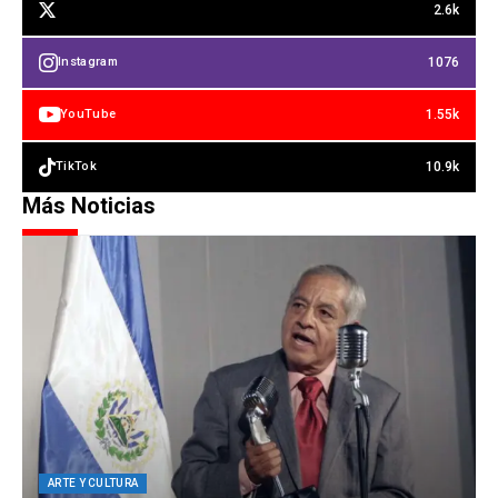
2.6k
1076
Instagram
1.55k
YouTube
10.9k
TikTok
Más Noticias
ARTE Y CULTURA