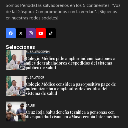
Somos Periodistas salvadoreños en los 5 continentes. "Voz
de la Diáspora: Comprometidos con la verdad". ¡Síguenos
en nuestras redes sociales!
Selecciones
EL SALVADOR
VDN
Colegio Médico pide ampliar indemnizaciones a
miles de trabajadores despedidos del sistema
público de salud
EL SALVADOR
Colegio Médico considera paso positivo pago de
indemnización a empleados despedidos del
sistema de salud
SALUD
Cruz Roja Salvadoreña tecnifica a personas con
discapacidad visual en «Masoterapia Intermedio»