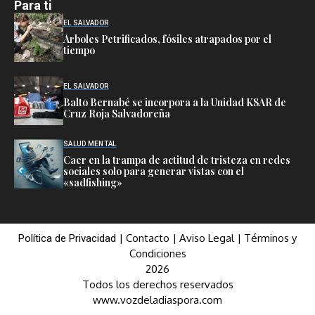
Para ti
EL SALVADOR
Árboles Petrificados, fósiles atrapados por el
tiempo
EL SALVADOR
Balto Bernabé se incorpora a la Unidad KSAR de
Cruz Roja Salvadoreña
SALUD MENTAL
Caer en la trampa de actitud de tristeza en redes
sociales solo para generar vistas con el
«sadfishing»
|
Contacto
|
Aviso Legal
|
Términos y
Política de Privacidad
Condiciones
2026
Todos los derechos reservados
www.vozdeladiaspora.com