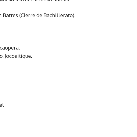
Batres (Cierre de Bachillerato).
acaopera.
 Jocoaitique.
el