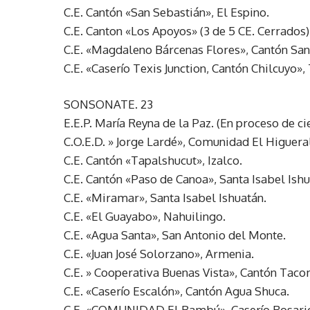
C.E. Cantón «San Sebastián», El Espino.
C.E. Canton «Los Apoyos» (3 de 5 CE. Cerrados)
C.E. «Magdaleno Bárcenas Flores», Cantón San 
C.E. «Caserío Texis Junction, Cantón Chilcuyo»,
SONSONATE. 23
E.E.P. María Reyna de la Paz. (En proceso de ci
C.O.E.D. » Jorge Lardé», Comunidad El Higuera
C.E. Cantón «Tapalshucut», Izalco.
C.E. Cantón «Paso de Canoa», Santa Isabel Ishu
C.E. «Miramar», Santa Isabel Ishuatán.
C.E. «El Guayabo», Nahuilingo.
C.E. «Agua Santa», San Antonio del Monte.
C.E. «Juan José Solorzano», Armenia.
C.E. » Cooperativa Buenas Vista», Cantón Tac
C.E. «Caserío Escalón», Cantón Agua Shuca.
C.E. «COMUNIDAD El Bambú», Caserío Rosario 