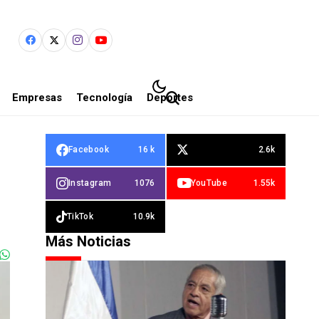
Empresas
Tecnología
Deportes
Facebook
16 k
2.6k
Instagram
1076
YouTube
1.55k
TikTok
10.9k
Más Noticias