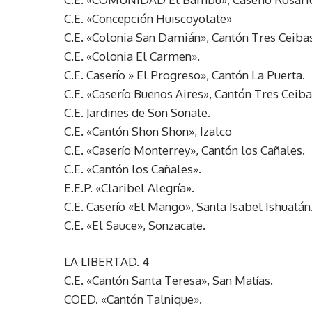
C.E. «Concepción Huiscoyolate»
C.E. «Colonia San Damián», Cantón Tres Ceiba
C.E. «Colonia El Carmen».
C.E. Caserío » El Progreso», Cantón La Puerta.
C.E. «Caserío Buenos Aires», Cantón Tres Ceiba
C.E. Jardines de Son Sonate.
C.E. «Cantón Shon Shon», Izalco
C.E. «Caserío Monterrey», Cantón los Cañales.
C.E. «Cantón los Cañales».
E.E.P. «Claribel Alegría».
C.E. Caserío «El Mango», Santa Isabel Ishuatán
C.E. «El Sauce», Sonzacate.
LA LIBERTAD. 4
C.E. «Cantón Santa Teresa», San Matías.
COED. «Cantón Talnique».