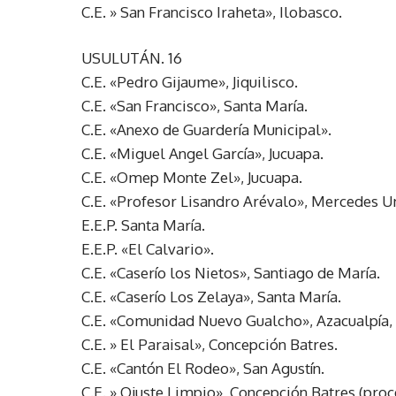
C.E. » San Francisco Iraheta», Ilobasco.
USULUTÁN. 16
C.E. «Pedro Gijaume», Jiquilisco.
C.E. «San Francisco», Santa María.
C.E. «Anexo de Guardería Municipal».
C.E. «Miguel Angel García», Jucuapa.
C.E. «Omep Monte Zel», Jucuapa.
C.E. «Profesor Lisandro Arévalo», Mercedes 
E.E.P. Santa María.
E.E.P. «El Calvario».
C.E. «Caserío los Nietos», Santiago de María.
C.E. «Caserío Los Zelaya», Santa María.
C.E. «Comunidad Nuevo Gualcho», Azacualpía,
C.E. » El Paraisal», Concepción Batres.
C.E. «Cantón El Rodeo», San Agustín.
C.E. » Ojuste Limpio», Concepción Batres (proc