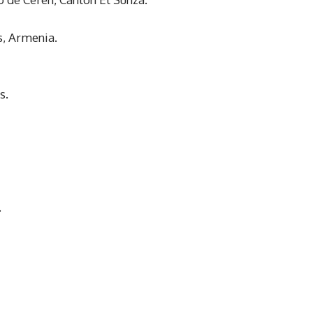
s, Armenia.
s.
.