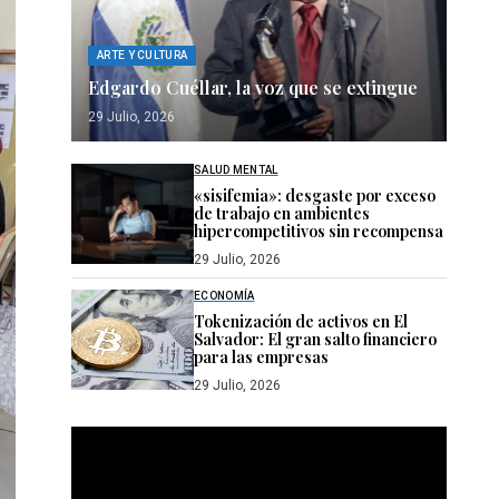
ARTE Y CULTURA
Edgardo Cuéllar, la voz que se extingue
29 Julio, 2026
SALUD MENTAL
«sisifemia»: desgaste por exceso
de trabajo en ambientes
hipercompetitivos sin recompensa
29 Julio, 2026
ECONOMÍA
Tokenización de activos en El
Salvador: El gran salto financiero
para las empresas
29 Julio, 2026
Reproductor
de
vídeo