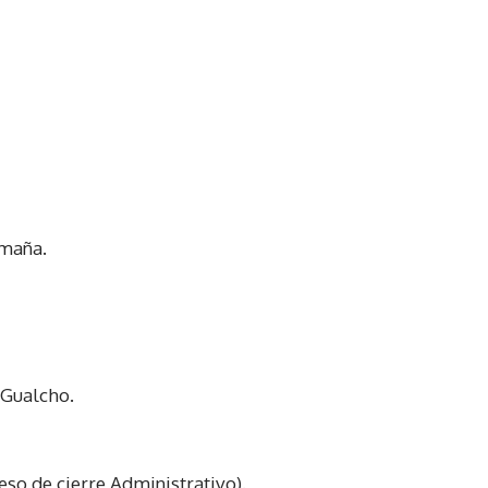
Umaña.
 Gualcho.
eso de cierre Administrativo).