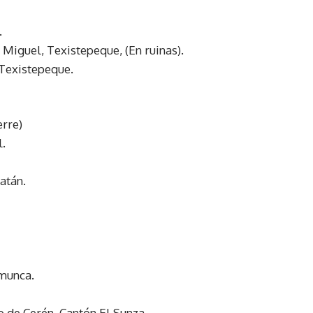
.
Miguel, Texistepeque, (En ruinas).
 Texistepeque.
erre)
l.
atán.
omunca.
de Cerén, Cantón El Sunza.