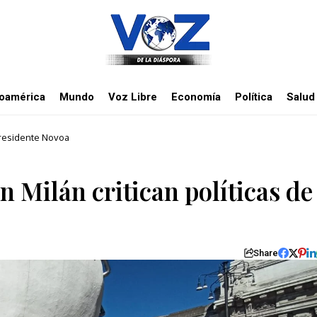
noamérica
Mundo
Voz Libre
Economía
Política
Salud
 presidente Novoa
 Milán critican políticas de
Share