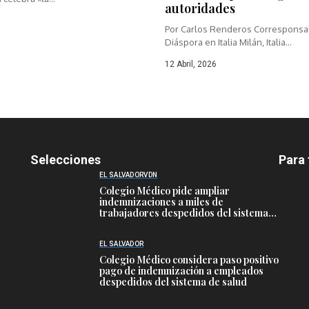
autoridades
Por Carlos Renderos Corresponsal
Diáspora en Italia Milán, Italia...
12 Abril, 2026
Selecciones
Para 
EL SALVADOR
VDN
Colegio Médico pide ampliar
indemnizaciones a miles de
trabajadores despedidos del sistema
público de salud
EL SALVADOR
Colegio Médico considera paso positivo
pago de indemnización a empleados
despedidos del sistema de salud