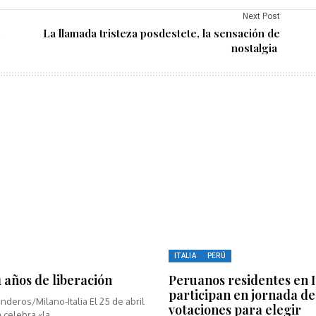
Next Post
La llamada tristeza posdestete, la sensación de
nostalgia
ITALIA
PERÚ
81 años de liberación
Peruanos residentes en I
participan en jornada de
nderos/Milano-Italia El 25 de abril
votaciones para elegir
 celebra «la...