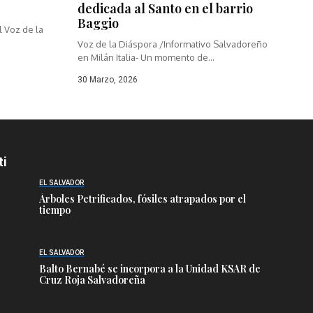
dedicada al Santo en el barrio
Baggio
 Voz de la
Voz de la Diáspora /Informativo Salvadoreño
en Milán Italia- Un momento de...
30 Marzo, 2026
ti
EL SALVADOR
Árboles Petrificados, fósiles atrapados por el
tiempo
EL SALVADOR
Balto Bernabé se incorpora a la Unidad KSAR de
Cruz Roja Salvadoreña