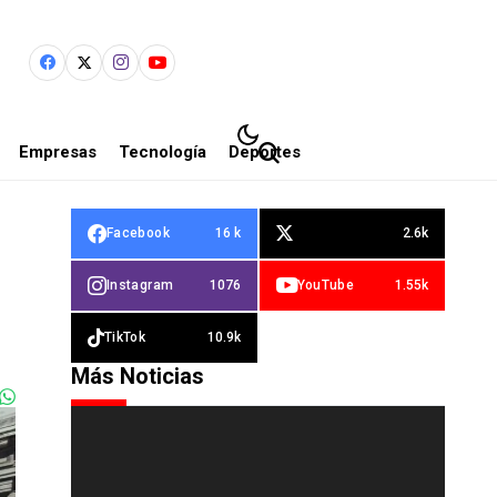
Empresas
Tecnología
Deportes
Facebook
16 k
2.6k
Instagram
1076
YouTube
1.55k
TikTok
10.9k
Más Noticias