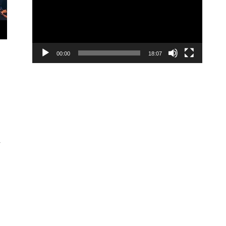
00:00
18:07
r