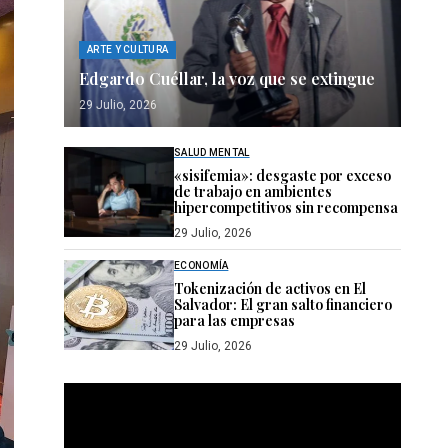
ARTE Y CULTURA
Edgardo Cuéllar, la voz que se extingue
29 Julio, 2026
SALUD MENTAL
«sisifemia»: desgaste por exceso
de trabajo en ambientes
hipercompetitivos sin recompensa
29 Julio, 2026
ECONOMÍA
Tokenización de activos en El
Salvador: El gran salto financiero
para las empresas
29 Julio, 2026
Reproductor
de
vídeo