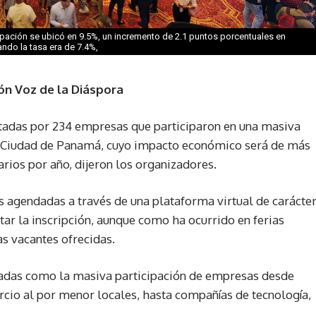
pación se ubicó en 9.5%, un incremento de 2.1 puntos porcentuales en
do la tasa era de 7.4%,
ón Voz de la Diáspora
tadas por 234 empresas que participaron en una masiva
de Ciudad de Panamá, cuyo impacto económico será de más
rios por año, dijeron los organizadores.
s agendadas a través de una plataforma virtual de carácte
itar la inscripción, aunque como ha ocurrido en ferias
as vacantes ofrecidas.
riadas como la masiva participación de empresas desde
cio al por menor locales, hasta compañías de tecnología,