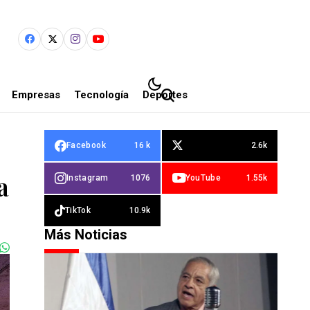
Empresas
Tecnología
Deportes
Facebook
16 k
2.6k
a
Instagram
1076
YouTube
1.55k
TikTok
10.9k
Más Noticias