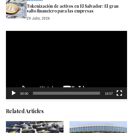
Tokenización de activos en El Salvador: El gran
salto financiero para las empresas
29 Julio, 2026
Reproductor
de
vídeo
00:00
18:07
Related Articles