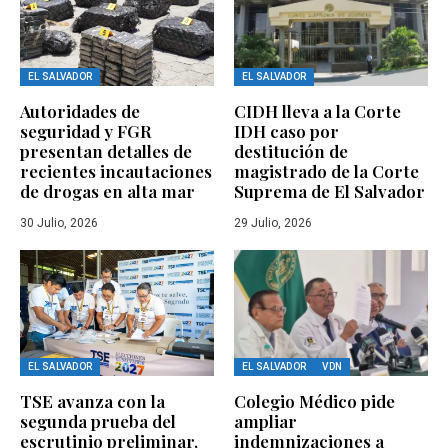
EL SALVADOR
EL SALVADOR
Autoridades de
CIDH lleva a la Corte
seguridad y FGR
IDH caso por
presentan detalles de
destitución de
recientes incautaciones
magistrado de la Corte
de drogas en alta mar
Suprema de El Salvador
30 Julio, 2026
29 Julio, 2026
EL SALVADOR
EL SALVADOR
VDN
TSE avanza con la
Colegio Médico pide
segunda prueba del
ampliar
escrutinio preliminar,
indemnizaciones a