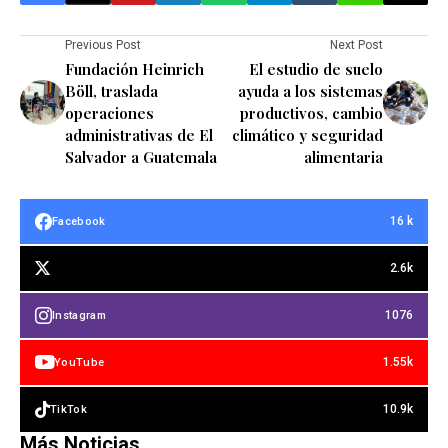
Previous Post
Next Post
Fundación Heinrich
El estudio de suelo
Böll, traslada
ayuda a los sistemas
operaciones
productivos, cambio
administrativas de El
climático y seguridad
Salvador a Guatemala
alimentaria
16 k
Facebook
2.6k
1076
Instagram
1.55k
YouTube
10.9k
TikTok
Más Noticias