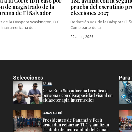
a a la Corte IDH caso por
TSE avanza con la segun
ón de magistrado de la
prueba del escrutinio pr
prema de El Salvador
elecciones 2027
z de la Diáspora Washington, D.C.
Redacción Voz de la Diáspora El S
 Interamericana de...
Como parte de la...
29 Julio, 2026
Selecciones
Para 
SALUD
Cruz Roja Salvadoreña tecnifica a
personas con discapacidad visual en
«Masoterapia Intermedio»
PANAMÁ
PERÚ
Presidentes de Panamá y Perú
acuerdan relanzar TLC y analizan
Tratado de neutralidad del Canal