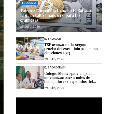
ECONOMÍA
Tokenización de activos en El Salvador:
El gran salto financiero para las
empresas
29 Julio, 2026
EL SALVADOR
TSE avanza con la segunda
prueba del escrutinio preliminar,
elecciones 2027
29 Julio, 2026
EL SALVADOR
VDN
Colegio Médico pide ampliar
indemnizaciones a miles de
trabajadores despedidos del
sistema público de salud
29 Julio, 2026
Reproductor
de
vídeo