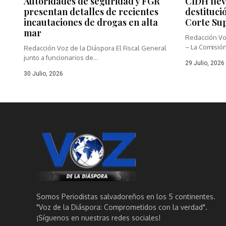
Autoridades de seguridad y FGR
CIDH llev
presentan detalles de recientes
destituci
incautaciones de drogas en alta
Corte Su
mar
Redacción Vo
– La Comisión
Redacción Voz de la Diáspora El Fiscal General
junto a funcionarios de...
29 Julio, 2026
30 Julio, 2026
Somos Periodistas salvadoreños en los 5 continentes.
"Voz de la Diáspora: Comprometidos con la verdad".
¡Síguenos en nuestras redes sociales!