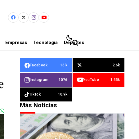
Empresas
Tecnología
Deportes
Facebook
16 k
2.6k
e
Instagram
1076
YouTube
1.55k
TikTok
10.9k
Más Noticias