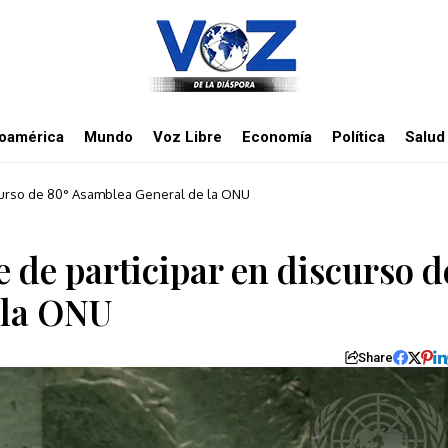
noamérica
Mundo
Voz Libre
Economía
Política
Salud
scurso de 80° Asamblea General de la ONU
e de participar en discurso d
 la ONU
Share