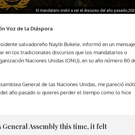
El mandatario invitó a ver el discurso del año pasado,20
ón Voz de la Diáspora
residente salvadoreño Nayib Bukele, informó en un mensaje
par en los tradicionales discursos que los mandatarios o
ganización Naciones Unidas (ONU), en su año número 80 d
Asamblea General de las Naciones Unidas, me pareció inúti
 del año pasado si quieres perder el tiempo como lo hice
 General Assembly this time, it felt