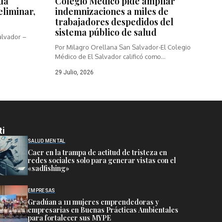
da
Colegio Médico pide ampliar
eliminar,
indemnizaciones a miles de
trabajadores despedidos del
sistema público de salud
alvador –
Por Milagro Orellana San Salvador-El Colegio
Médico de El Salvador calificó como...
29 Julio, 2026
ti
SALUD MENTAL
Caer en la trampa de actitud de tristeza en
redes sociales solo para generar vistas con el
«sadfishing»
EMPRESAS
Gradúan a 111 mujeres emprendedoras y
empresarias en Buenas Prácticas Ambientales
para fortalecer sus MYPE