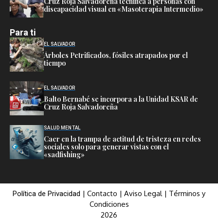
Cruz Roja Salvadoreña tecnifica a personas con
discapacidad visual en «Masoterapia Intermedio»
Para ti
EL SALVADOR
Árboles Petrificados, fósiles atrapados por el
tiempo
EL SALVADOR
Balto Bernabé se incorpora a la Unidad KSAR de
Cruz Roja Salvadoreña
SALUD MENTAL
Caer en la trampa de actitud de tristeza en redes
sociales solo para generar vistas con el
«sadfishing»
|
Contacto
|
Aviso Legal
|
Términos y
Política de Privacidad
Condiciones
2026