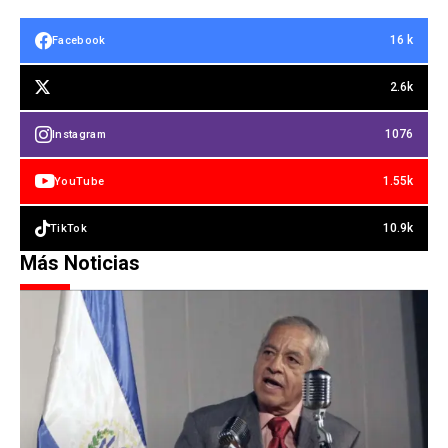
16 k
Facebook
2.6k
1076
Instagram
1.55k
YouTube
10.9k
TikTok
Más Noticias