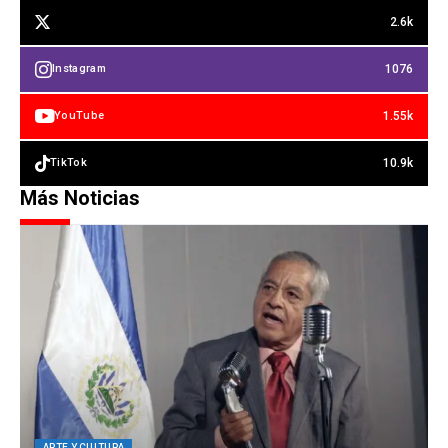
2.6k
1076
Instagram
1.55k
YouTube
10.9k
TikTok
Más Noticias
ARTE Y CULTURA