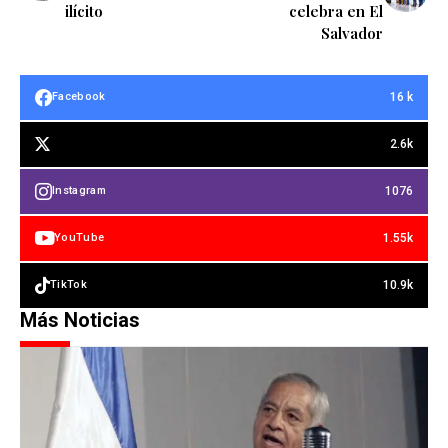
ilícito
celebra en El
Salvador
16 k
Facebook
2.6k
1076
Instagram
1.55k
YouTube
10.9k
TikTok
Más Noticias