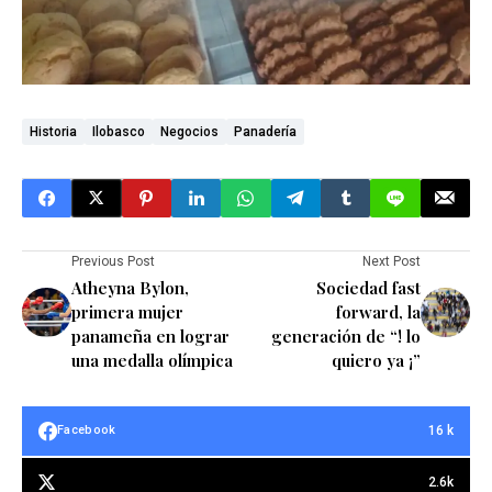
Historia
Ilobasco
Negocios
Panadería
Previous Post
Next Post
Atheyna Bylon,
Sociedad fast
primera mujer
forward, la
panameña en lograr
generación de “! lo
una medalla olímpica
quiero ya ¡”
16 k
Facebook
2.6k