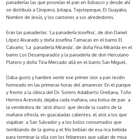
panaderías las que proveían el pan en Ilobasco y desde ahí
se distribuía a Cinquera, Jutiapa, Tejutepeque, El Guayabo,
Nombre de Jesús, y los cantones a sus alrededores.
Eran las panaderías: ‘La panadería Josefina’, de don Daniel
López Alvarado y doña Josefina Tamacas en el barrio El
Calvario; ‘La panadería Miranda’, de doña Fina Miranda en el
barrio Los Desamparados y la panadería de don Herculano
Platero y doña Tina Mercado allá en el barrio San Miguel.
Daba gusto y hambre sentir ese primer olor a pan recién
horneado en las primeras horas del amanecer. En el parque
y frente a la clínica del Dr. Sotero Adalberto Orellana, Toño
Herrera Acevedo, dejaba cada mañana, una bolsa de pan a
la vendedora de ‘atol shuco’ que desde la cuatro de la
mañana ofrecía, en guacaladas calientes, el atol a los que
viajaban a San Salvador y a los bolos consumados que
temblando de la goma y el frío bebían de esa rica bebida
para terminar la olla con los feligreses que salían de misa