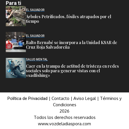
Para ti
EL SALVADOR
Árboles Petrificados, fósiles atrapados por el
tiempo
EL SALVADOR
Balto Bernabé se incorpora a la Unidad KSAR de
Cruz Roja Salvadoreña
SALUD MENTAL
Caer en la trampa de actitud de tristeza en redes
sociales solo para generar vistas con el
«sadfishing»
|
Contacto
|
Aviso Legal
|
Términos y
Política de Privacidad
Condiciones
2026
Todos los derechos reservados
www.vozdeladiaspora.com