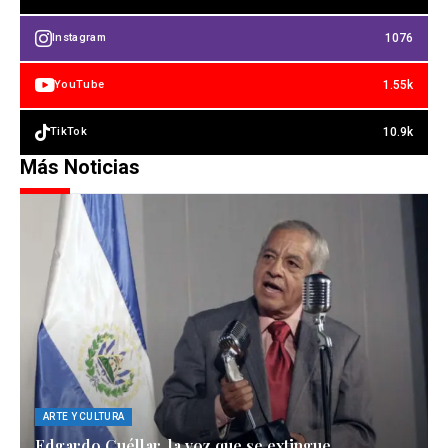
1076
Instagram
1.55k
YouTube
10.9k
TikTok
Más Noticias
ARTE Y CULTURA
Edgardo Cuéllar, la voz que se extingue