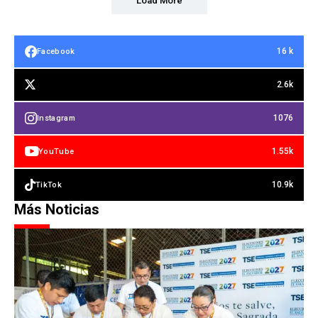
Load More
16 k
Facebook
2.6k
1076
Instagram
1.55k
YouTube
10.9k
TikTok
Más Noticias