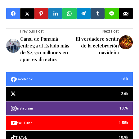
Previous Post
Next Post
Canal de Panamá
El verdadero sentir
entrega al Estado más
de la celebración
de $2,470 millones en
navideña
aportes directos
16 k
Facebook
2.6k
1076
Instagram
1.55k
YouTube
10.9k
TikTok