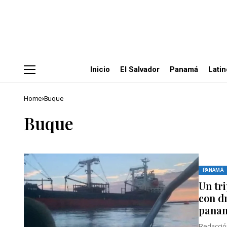
Inicio
El Salvador
Panamá
Lati
Home
Buque
Buque
PANAMÁ
Un tr
con d
pana
Redacció