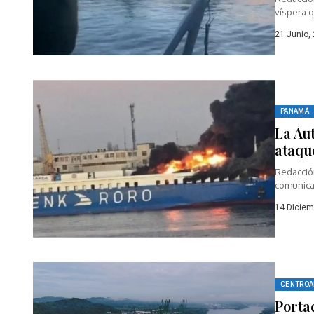
víspera q
21 Junio,
PANAMÁ
La Au
ataqu
Redacció
comunicad
14 Diciem
CENTROA
Porta