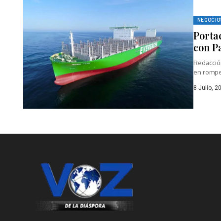
NEGOCIO
Porta
con 
Redacció
en rompe
8 Julio, 2