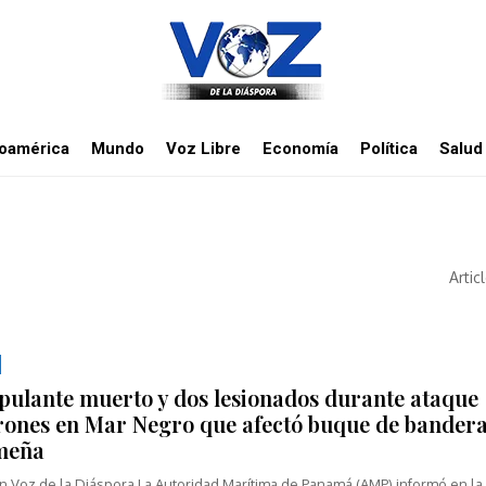
noamérica
Mundo
Voz Libre
Economía
Política
Salud
Artic
ipulante muerto y dos lesionados durante ataque
rones en Mar Negro que afectó buque de bander
meña
n Voz de la Diáspora La Autoridad Marítima de Panamá (AMP) informó en la