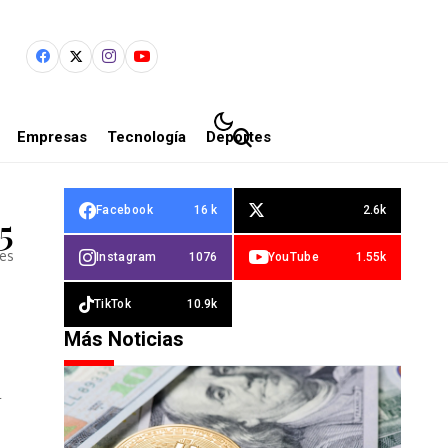
Empresas
Tecnología
Deportes
Facebook
16 k
2.6k
5
les
Instagram
1076
YouTube
1.55k
TikTok
10.9k
Más Noticias
a