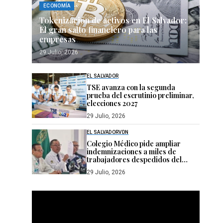
ECONOMÍA
Tokenización de activos en El Salvador:
El gran salto financiero para las
empresas
29 Julio, 2026
EL SALVADOR
TSE avanza con la segunda
prueba del escrutinio preliminar,
elecciones 2027
29 Julio, 2026
EL SALVADOR
VDN
Colegio Médico pide ampliar
indemnizaciones a miles de
trabajadores despedidos del
sistema público de salud
29 Julio, 2026
Reproductor
de
vídeo