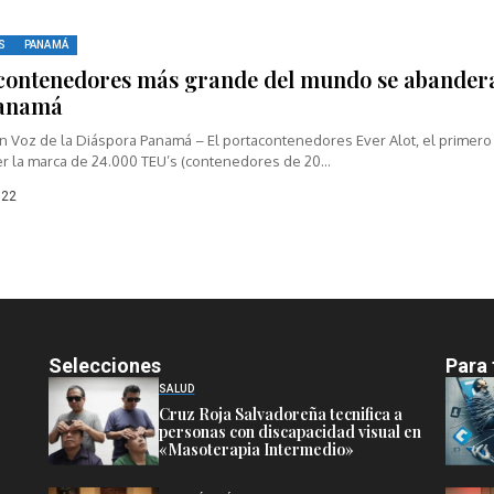
S
PANAMÁ
contenedores más grande del mundo se abander
Panamá
n Voz de la Diáspora Panamá – El portacontenedores Ever Alot, el primero
r la marca de 24.000 TEU’s (contenedores de 20...
022
Selecciones
Para 
SALUD
Cruz Roja Salvadoreña tecnifica a
personas con discapacidad visual en
«Masoterapia Intermedio»