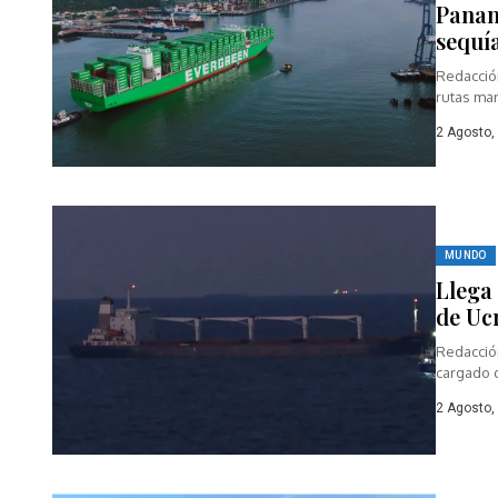
Panam
sequí
Redacció
rutas mar
2 Agosto,
MUNDO
Llega
de Ucr
Redacción
cargado d
2 Agosto,