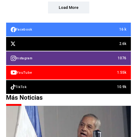
Load More
16 k
Facebook
2.6k
1076
Instagram
1.55k
YouTube
10.9k
TikTok
Más Noticias