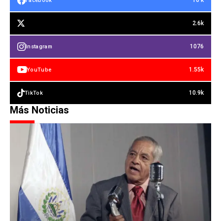
16 k
Facebook
2.6k
1076
Instagram
1.55k
YouTube
10.9k
TikTok
Más Noticias