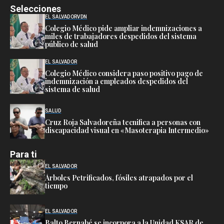
Selecciones
EL SALVADOR
VDN
Colegio Médico pide ampliar indemnizaciones a
miles de trabajadores despedidos del sistema
público de salud
EL SALVADOR
Colegio Médico considera paso positivo pago de
indemnización a empleados despedidos del
sistema de salud
SALUD
Cruz Roja Salvadoreña tecnifica a personas con
discapacidad visual en «Masoterapia Intermedio»
Para ti
EL SALVADOR
Árboles Petrificados, fósiles atrapados por el
tiempo
EL SALVADOR
Balto Bernabé se incorpora a la Unidad KSAR de