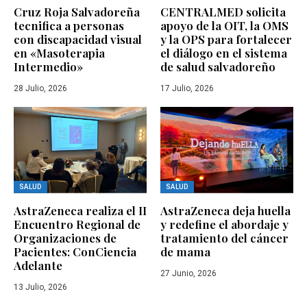
Cruz Roja Salvadoreña
CENTRALMED solicita
tecnifica a personas
apoyo de la OIT, la OMS
con discapacidad visual
y la OPS para fortalecer
en «Masoterapia
el diálogo en el sistema
Intermedio»
de salud salvadoreño
28 Julio, 2026
17 Julio, 2026
SALUD
SALUD
AstraZeneca realiza el II
AstraZeneca deja huella
Encuentro Regional de
y redefine el abordaje y
Organizaciones de
tratamiento del cáncer
Pacientes: ConCiencia
de mama
Adelante
27 Junio, 2026
13 Julio, 2026