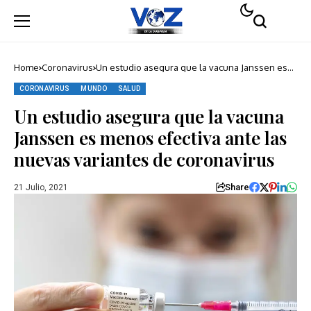
Home
Coronavirus
Un estudio asegura que la vacuna Janssen es
menos efectiva ante las nuevas variantes de
coronavirus
CORONAVIRUS
MUNDO
SALUD
Un estudio asegura que la vacuna
Janssen es menos efectiva ante las
nuevas variantes de coronavirus
Share
21 Julio, 2021