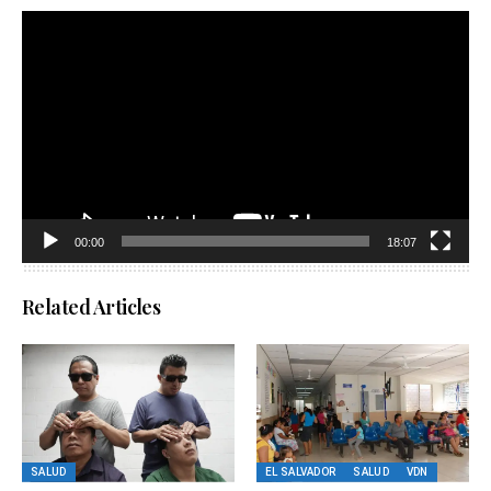
Reproductor
de
vídeo
00:00
18:07
Related Articles
SALUD
EL SALVADOR
SALUD
VDN