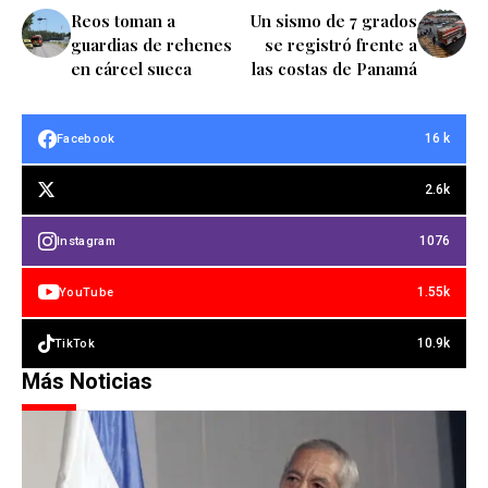
Reos toman a
Un sismo de 7 grados
guardias de rehenes
se registró frente a
en cárcel sueca
las costas de Panamá
16 k
Facebook
2.6k
1076
Instagram
1.55k
YouTube
10.9k
TikTok
Más Noticias