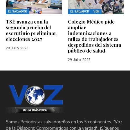
EL SALVADOR
EL SALVADOR
VDN
TSE avanza con la
Colegio Médico pide
segunda prueba del
ampliar
escrutinio preliminar,
indemnizaciones a
elecciones 2027
miles de trabajadores
despedidos del sistema
29 Julio, 2026
público de salud
29 Julio, 2026
Somos Periodistas salvadoreños en los 5 continentes. "Voz
de la Diáspora: Comprometidos con la verdad". ¡Síguenos