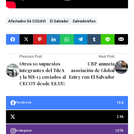
Afectados De COSAVI
El Salvador
Salvadoreños
Previous Post
Next Post
Otros 10 supuestos
CBP anuncia
integrantes del TdeA
asociación de Global
y la MS-13 enviados al
Entry con El Salvador
CECOT desde EE.UU.
16 k
Facebook
2.6k
1076
Instagram