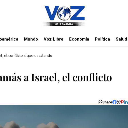
noamérica
Mundo
Voz Libre
Economía
Política
Salud
l, el conflicto sigue escalando
más a Israel, el conflicto
Share