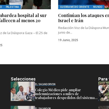
DO
PALESTINA
GUERRA MEDIO ORIENTE
MUNDO
mbardea hospital al sur
Continúan los ataques e
fallecen al menos 20
Israel e Irán
Redacción Voz de la Diáspora Mund
junio de...
z de la Diáspora Gaza – El 25 de
19 Junio, 2025
25
Selecciones
Para 
EL SALVADOR
VDN
Colegio Médico pide ampliar
indemnizaciones a miles de
trabajadores despedidos del sistema
público de salud
EL SALVADOR