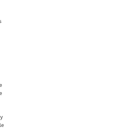
s
e
e
 y
le