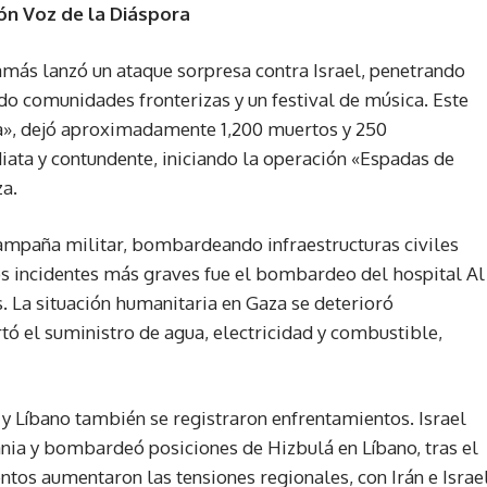
ón Voz de la Diáspora
amás lanzó un ataque sorpresa contra Israel, penetrando
ndo comunidades fronterizas y un festival de música. Este
a», dejó aproximadamente 1,200 muertos y 250
diata y contundente, iniciando la operación «Espadas de
a.
 campaña militar, bombardeando infraestructuras civiles
os incidentes más graves fue el bombardeo del hospital Al
. La situación humanitaria en Gaza se deterioró
tó el suministro de agua, electricidad y combustible,
a y Líbano también se registraron enfrentamientos. Israel
ania y bombardeó posiciones de Hizbulá en Líbano, tras el
entos aumentaron las tensiones regionales, con Irán e Israe