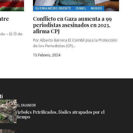
GUERRA MEDIO ORIENTE
ISRAEL
MUNDO
ntre
Conflicto en Gaza aumenta a 99
periodistas asesinados en 2023,
afirma CPJ
o – El 13 de
Por Alberto Barrera El Comité para la Protección
de los Periodistas (CPJ...
15 Febrero, 2024
ti
EL SALVADOR
Árboles Petrificados, fósiles atrapados por el
tiempo