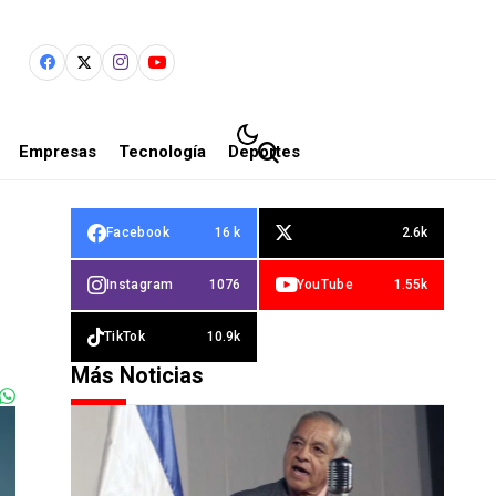
Empresas
Tecnología
Deportes
Facebook
16 k
2.6k
Instagram
1076
YouTube
1.55k
TikTok
10.9k
Más Noticias