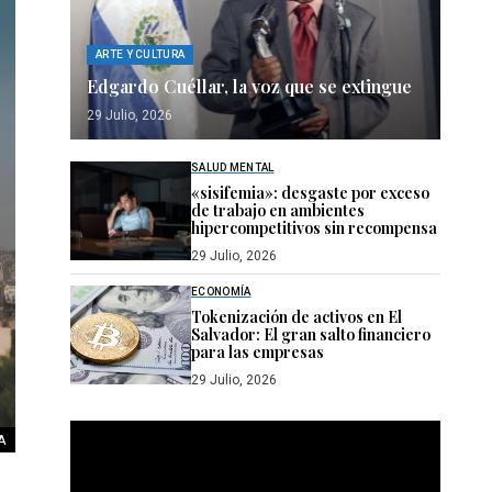
ARTE Y CULTURA
Edgardo Cuéllar, la voz que se extingue
29 Julio, 2026
SALUD MENTAL
«sisifemia»: desgaste por exceso
de trabajo en ambientes
hipercompetitivos sin recompensa
29 Julio, 2026
ECONOMÍA
Tokenización de activos en El
Salvador: El gran salto financiero
para las empresas
29 Julio, 2026
Reproductor
IA
de
vídeo