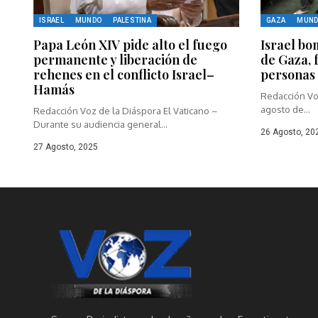
ISRAEL
MUNDO
PALESTINA
GAZA
MUN
Papa León XIV pide alto el fuego
Israel bo
permanente y liberación de
de Gaza, 
rehenes en el conflicto Israel–
personas
Hamás
Redacción Vo
agosto de...
Redacción Voz de la Diáspora El Vaticano –
Durante su audiencia general...
26 Agosto, 20
27 Agosto, 2025