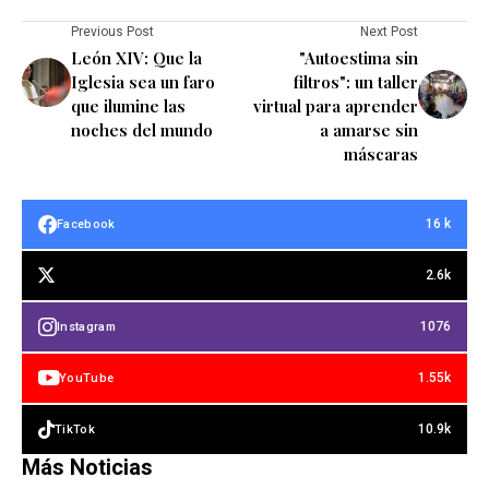
Previous Post
Next Post
León XIV: Que la
"Autoestima sin
Iglesia sea un faro
filtros": un taller
que ilumine las
virtual para aprender
noches del mundo
a amarse sin
máscaras
16 k
Facebook
2.6k
1076
Instagram
1.55k
YouTube
10.9k
TikTok
Más Noticias