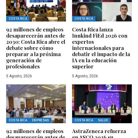
COSTA RICA
COSTA RICA
92 millones de empleos
Costa Rica lanza
desaparecerán antes de
Innkind FiEd 2026 con
2030: Costa Rica abre el
expertos
debate sobre cómo
internacionales para
preparar a la próxima
debatir el impacto de la
generación de
IA en la educación
profesionales
superior
5 Agosto, 2026
5 Agosto, 2026
COSTA RICA
EMPRESAS
COSTA RICA
SALUD
92 millones de empleos
AstraZeneca refuerza
desaparecerán antes de
en ASCO 2026 su