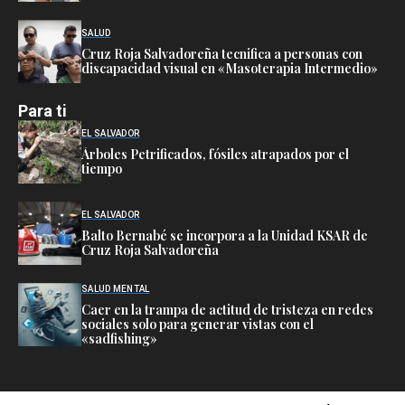
SALUD
Cruz Roja Salvadoreña tecnifica a personas con
discapacidad visual en «Masoterapia Intermedio»
Para ti
EL SALVADOR
Árboles Petrificados, fósiles atrapados por el
tiempo
EL SALVADOR
Balto Bernabé se incorpora a la Unidad KSAR de
Cruz Roja Salvadoreña
SALUD MENTAL
Caer en la trampa de actitud de tristeza en redes
sociales solo para generar vistas con el
«sadfishing»