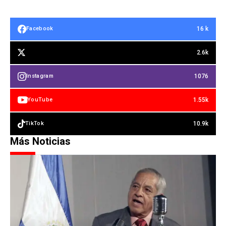
16 k
Facebook
2.6k
1076
Instagram
1.55k
YouTube
10.9k
TikTok
Más Noticias