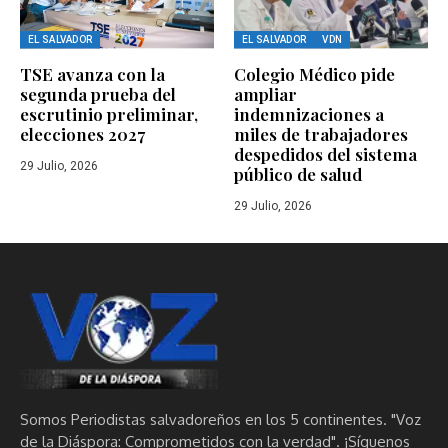
EL SALVADOR
EL SALVADOR
VDN
TSE avanza con la
Colegio Médico pide
segunda prueba del
ampliar
escrutinio preliminar,
indemnizaciones a
elecciones 2027
miles de trabajadores
despedidos del sistema
29 Julio, 2026
público de salud
29 Julio, 2026
Somos Periodistas salvadoreños en los 5 continentes. "Voz
de la Diáspora: Comprometidos con la verdad". ¡Síguenos