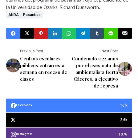
la Universidad de Ozarks, Richard Dunsworth.
ANDA
Pasantías
Previous Post
Next Post
Centros escolares
Condenado a 22 años
públicos entran esta
por el asesinato de
semana en receso de
ambientalista Berta
clases
Cáceres, a ejecutivo
de represa
16 k
Facebook
2.6k
1076
Instagram