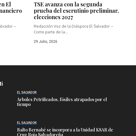
en El
TSE avanza con la segunda
inanciero
prueba del escrutinio preliminar,
elecciones 2027
alvador –
Redacción Voz de la Diáspora El Salvador –
Como parte de la...
29 Julio, 2026
ti
EL SALVADOR
Árboles Petrificados, fósiles atrapados por el
tiempo
EL SALVADOR
Balto Bernabé se incorpora a la Unidad KSAR de
Cruz Roja Salvadoreña