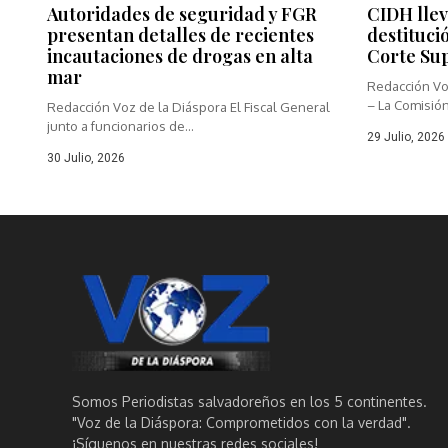
Autoridades de seguridad y FGR
CIDH llev
presentan detalles de recientes
destituci
incautaciones de drogas en alta
Corte Su
mar
Redacción Vo
– La Comisión
Redacción Voz de la Diáspora El Fiscal General
junto a funcionarios de...
29 Julio, 2026
30 Julio, 2026
Somos Periodistas salvadoreños en los 5 continentes.
"Voz de la Diáspora: Comprometidos con la verdad".
¡Síguenos en nuestras redes sociales!