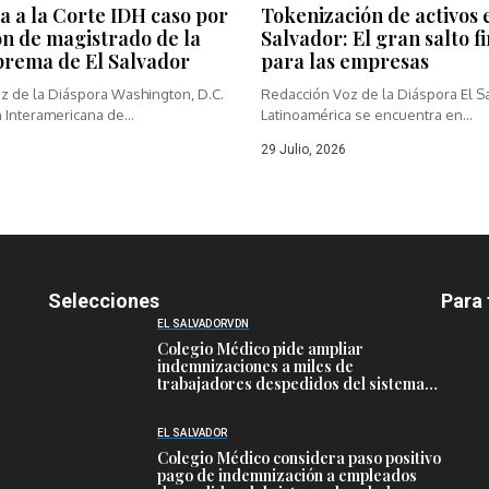
a a la Corte IDH caso por
Tokenización de activos 
ón de magistrado de la
Salvador: El gran salto f
prema de El Salvador
para las empresas
z de la Diáspora Washington, D.C.
Redacción Voz de la Diáspora El S
 Interamericana de...
Latinoamérica se encuentra en...
29 Julio, 2026
Selecciones
Para 
EL SALVADOR
VDN
Colegio Médico pide ampliar
indemnizaciones a miles de
trabajadores despedidos del sistema
público de salud
EL SALVADOR
Colegio Médico considera paso positivo
pago de indemnización a empleados