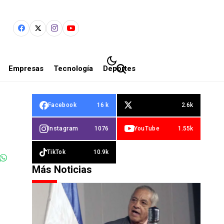
Empresas
Tecnología
Deportes
Facebook
16 k
2.6k
Instagram
1076
YouTube
1.55k
TikTok
10.9k
Más Noticias