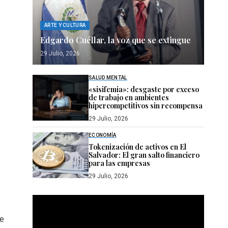
ARTE Y CULTURA
Edgardo Cuéllar, la voz que se extingue
29 Julio, 2026
SALUD MENTAL
«sisifemia»: desgaste por exceso
de trabajo en ambientes
hipercompetitivos sin recompensa
29 Julio, 2026
ECONOMÍA
Tokenización de activos en El
Salvador: El gran salto financiero
para las empresas
29 Julio, 2026
Reproductor
de
ue
vídeo