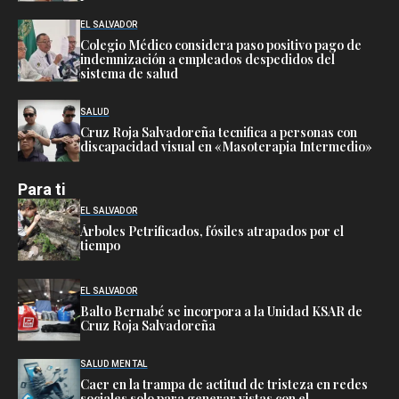
EL SALVADOR
Colegio Médico considera paso positivo pago de
indemnización a empleados despedidos del
sistema de salud
SALUD
Cruz Roja Salvadoreña tecnifica a personas con
discapacidad visual en «Masoterapia Intermedio»
Para ti
EL SALVADOR
Árboles Petrificados, fósiles atrapados por el
tiempo
EL SALVADOR
Balto Bernabé se incorpora a la Unidad KSAR de
Cruz Roja Salvadoreña
SALUD MENTAL
Caer en la trampa de actitud de tristeza en redes
sociales solo para generar vistas con el