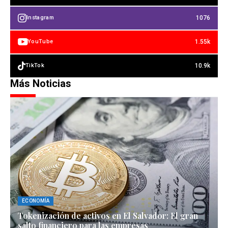
1076
Instagram
1.55k
YouTube
10.9k
TikTok
Más Noticias
ECONOMÍA
Tokenización de activos en El Salvador: El gran
salto financiero para las empresas