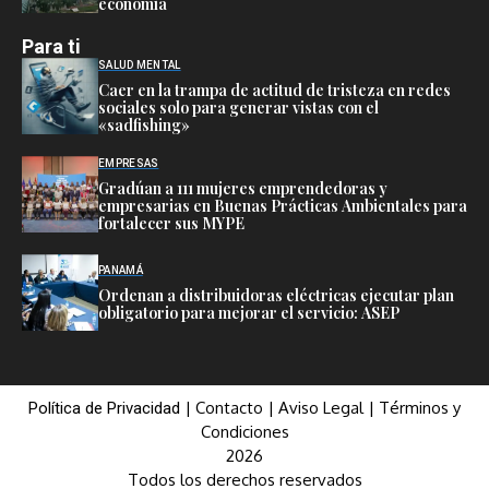
economía
Para ti
SALUD MENTAL
Caer en la trampa de actitud de tristeza en redes
sociales solo para generar vistas con el
«sadfishing»
EMPRESAS
Gradúan a 111 mujeres emprendedoras y
empresarias en Buenas Prácticas Ambientales para
fortalecer sus MYPE
PANAMÁ
Ordenan a distribuidoras eléctricas ejecutar plan
obligatorio para mejorar el servicio: ASEP
|
Contacto
|
Aviso Legal
|
Términos y
Política de Privacidad
Condiciones
2026
Todos los derechos reservados