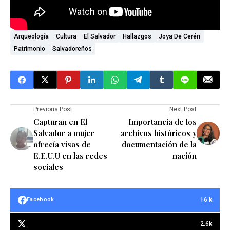
Arqueología
Cultura
El Salvador
Hallazgos
Joya De Cerén
Patrimonio
Salvadoreños
Previous Post
Next Post
Capturan en El
Importancia de los
Salvador a mujer
archivos históricos y
ofrecía visas de
documentación de la
E.E.U.U en las redes
nación
sociales
16 k
Facebook
2.6k