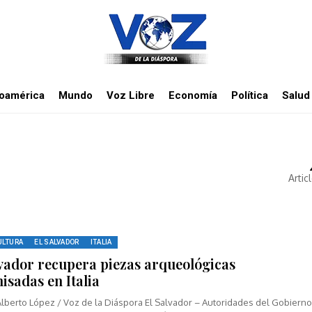
noamérica
Mundo
Voz Libre
Economía
Política
Salud
Artic
ULTURA
EL SALVADOR
ITALIA
lvador recupera piezas arqueológicas
isadas en Italia
Alberto López / Voz de la Diáspora El Salvador – Autoridades del Gobiern