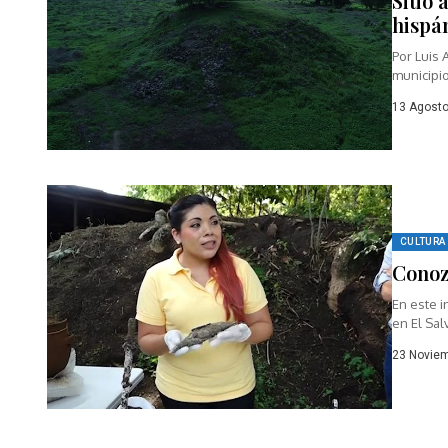
Sitio
hispá
Por Luis 
municipi
13 Agosto
CULTURA
Conoz
En este 
en El Sal
23 Noviem