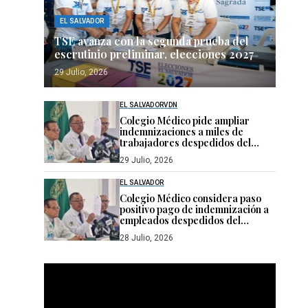
EL SALVADOR
TSE avanza con la segunda prueba del
escrutinio preliminar, elecciones 2027
29 Julio, 2026
EL SALVADOR
VDN
Colegio Médico pide ampliar
indemnizaciones a miles de
trabajadores despedidos del
sistema público de salud
29 Julio, 2026
EL SALVADOR
Colegio Médico considera paso
positivo pago de indemnización a
empleados despedidos del
sistema de salud
28 Julio, 2026
Reproductor
de
vídeo