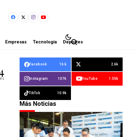
Empresas
Tecnología
Deportes
Facebook
16 k
2.6k
4
les
Instagram
1076
YouTube
1.55k
TikTok
10.9k
Más Noticias
o