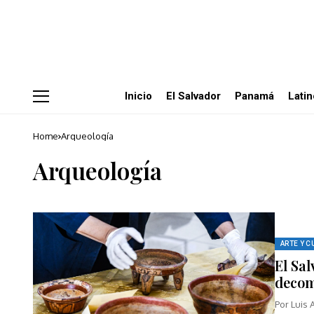
Inicio
El Salvador
Panamá
Lati
Home
Arqueología
Arqueología
ARTE Y C
El Sa
decom
Por Luis 