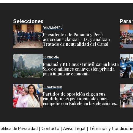
Selecciones
Para 
PANAMÁ
PERÚ
Presidentes de Panamá y Perú
acuerdan relanzar TLC y analizan
Tratado de neutralidad del Canal
ECONOMÍA
Panamá y BID Invest movilizarán hasta
$1.000 millones en inversión privada
para impulsar economía
EL SALVADOR
Partidos de oposición eligen sus
candidaturas presidenciales para
competir con Bukele en las elecciones
de 2027
|
Contacto
|
Aviso Legal
|
Términos y Condicion
olítica de Privacidad