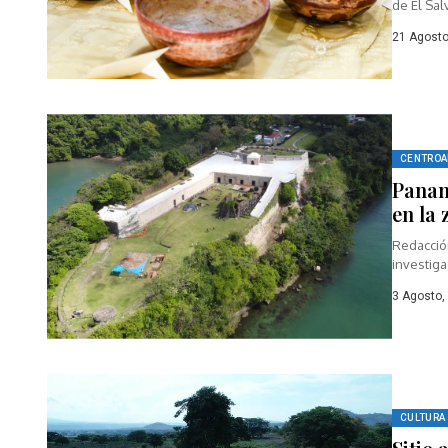
de El Sal
21 Agosto
CENTROA
Panam
en la
Redacció
investiga
3 Agosto,
CULTURA